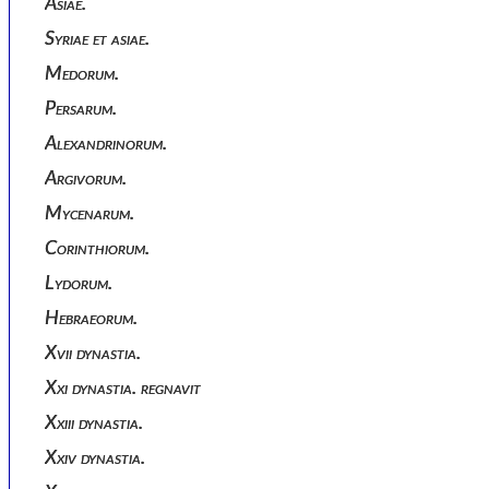
Asiae.
Syriae et asiae.
Medorum.
Persarum.
Alexandrinorum.
Argivorum.
Mycenarum.
Corinthiorum.
Lydorum.
Hebraeorum.
Xvii dynastia.
Xxi dynastia. regnavit
Xxiii dynastia.
Xxiv dynastia.