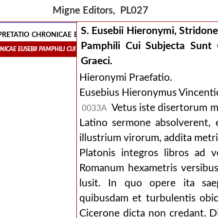
Migne Editors, PL027
S. Eusebii Hieronymi, Stridone
erpretatio chronicae eusebii pamphili cui subjecta sunt 
Pamphili Cui Subjecta Sunt
hronicae eusebii pamphili cui subjecta sunt continenter fragmenta quae 
Graeci.
Hieronymi Praefatio.
Eusebius Hieronymus Vincentio
Vetus iste disertorum mo
0033A
Latino sermone absolverent, e
illustrium virorum, addita metri
Platonis integros libros ad
Romanum hexametris versibus 
lusit. In quo opere ita sae
quibusdam et turbulentis obici
Cicerone dicta non credant. Di