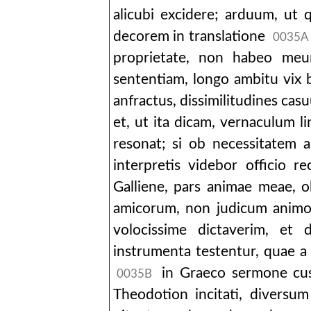
alicubi excidere; arduum, ut
decorem in translatione
0035A
proprietate, non habeo me
sententiam, longo ambitu vix
anfractus, dissimilitudines ca
et, ut ita dicam, vernaculum l
resonat; si ob necessitatem 
interpretis videbor officio re
Galliene, pars animae meae, o
amicorum, non judicum animo r
volocissime dictaverim, et 
instrumenta testentur, quae 
in Graeco sermone cu
0035B
Theodotion incitati, diversu