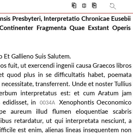
⎗
⎅
⎘
nsis Presbyteri, Interpretatio Chronicae Eusebii
continenter fragmenta quae exstant operis gr
 Continenter Fragmenta Quae Exstant Operis
exstant operis gr
 Et Gallieno Suis Salutem.
s fuit, ut exercendi ingenii causa Graecos libros
t quod plus in se difficultatis habet, poemata
 necessitate, transferrent. Unde et noster Tullius
 verbum interpretatus est: et cum Aratum jam
edidisset, in
Xenophontis Oeconomico
0034A
pe aureum illud flumen eloquentiae scabris
bus retardatur, ut qui interpretata nesciunt, a
fficile est enim, alienas lineas insequentem non