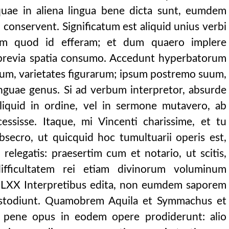
 quae in aliena lingua bene dicta sunt, eumdem
conservent. Significatum est aliquid unius verbi
um quod id efferam; et dum quaero implere
 brevia spatia consumo. Accedunt hyperbatorum
suum, varietates figurarum; ipsum postremo suum,
inguae genus. Si ad verbum interpretor, absurde
aliquid in ordine, vel in sermone mutavero, ab
cessisse. Itaque, mi Vincenti charissime, et tu
bsecro, ut quicquid hoc tumultuarii operis est,
elegatis: praesertim cum et notario, ut scitis,
difficultatem rei etiam divinorum voluminum
a LXX Interpretibus edita, non eumdem saporem
stodiunt. Quamobrem Aquila et Symmachus et
m pene opus in eodem opere prodiderunt: alio