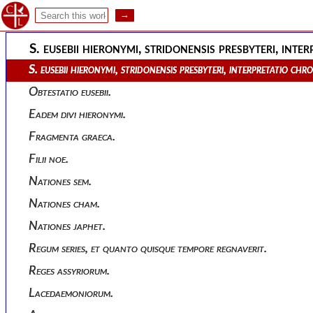
Praefatio.
S. eusebii hieronymi, stridonensis presbyteri, int
S. eusebii hieronymi, stridonensis presbyteri, interpretatio c
Obtestatio eusebii.
Eadem divi hieronymi.
Fragmenta graeca.
Filii noe.
Nationes sem.
Nationes cham.
Nationes japhet.
Regum series, et quanto quisque tempore regnaverit.
Reges assyriorum.
Lacedaemoniorum.