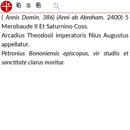
⎗
⎅
⎘
(
Annis Domin. 386) (Anni ab Abraham.
2400) 5
Merobaude II Et Saturnino Coss.
Arcadius Theodosii imperatoris filius Augustus
appellatur.
Petronius Bononiensis episcopus, vir studiis et
sanctitate clarus moritur.