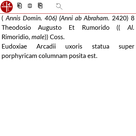
⎗
⎅
⎘
(
Annis Domin. 406) (Anni ab Abraham.
2420) 8
Theodosio Augusto Et Rumorido ((
Al.
Rimoridio,
male
)) Coss.
Eudoxiae Arcadii uxoris statua super
porphyricam columnam posita est.