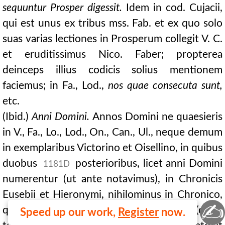
sequuntur Prosper digessit.
Idem in cod. Cujacii,
qui est unus ex tribus mss. Fab. et ex quo solo
suas varias lectiones in Prosperum collegit V. C.
et eruditissimus Nico. Faber; propterea
deinceps illius codicis solius mentionem
faciemus; in Fa., Lod.,
nos quae consecuta sunt,
etc.
(Ibid.)
Anni Domini.
Annos Domini ne quaesieris
in V., Fa., Lo., Lod., On., Can., Ul., neque demum
in exemplaribus Victorino et Oisellino, in quibus
duobus
posterioribus, licet anni Domini
1181D
numerentur (ut ante notavimus), in Chronicis
Eusebii et Hieronymi, nihilominus in Chronico,
✍
quod subsequitur, nomine Prosperi (quod
Speed up our work,
Register
now.