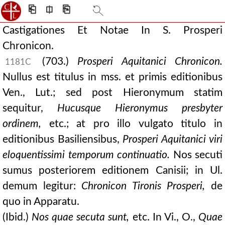
⎗
⎅
⎘
Castigationes Et Notae In S. Prosperi
Chronicon.
(703.)
Prosperi Aquitanici Chronicon.
1181C
Nullus est titulus in mss. et primis editionibus
Ven., Lut.; sed post Hieronymum statim
sequitur,
Hucusque Hieronymus presbyter
ordinem,
etc.; at pro illo vulgato titulo in
editionibus Basiliensibus,
Prosperi Aquitanici viri
eloquentissimi temporum continuatio.
Nos secuti
sumus posteriorem editionem Canisii; in Ul.
demum legitur:
Chronicon Tironis Prosperi,
de
quo in Apparatu.
(Ibid.)
Nos quae secuta sunt,
etc. In Vi., O.,
Quae