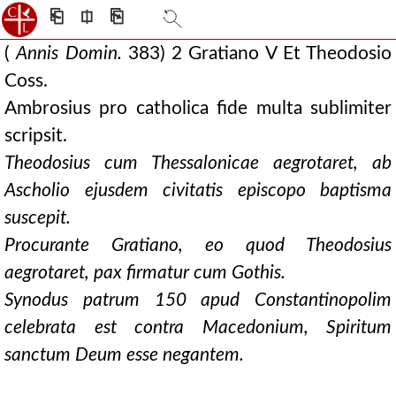
⎗
⎅
⎘
(
Annis Domin.
383) 2 Gratiano V Et Theodosio
Coss.
Ambrosius pro catholica fide multa sublimiter
scripsit.
Theodosius
cum Thessalonicae aegrotaret, ab
Ascholio ejusdem civitatis episcopo baptisma
suscepit.
Procurante Gratiano, eo quod Theodosius
aegrotaret, pax firmatur cum Gothis.
Synodus patrum 150 apud Constantinopolim
celebrata est contra Macedonium, Spiritum
sanctum Deum esse negantem.