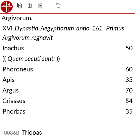
⎗
⎅
⎘
Argivorum.
XVI
Dynastia Aegyptiorum anno 161. Primus
Argivorum regnavit
Inachus
50
((
Quem secuti sunt:
))
Phoroneus
60
Apis
35
Argus
70
Criassus
54
Phorbas
35
Triopas
0086B