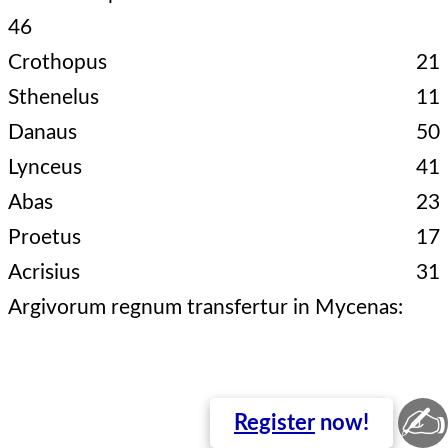
46
Crothopus
21
Sthenelus
11
Danaus
50
Lynceus
41
Abas
23
Proetus
17
Acrisius
31
Argivorum regnum transfertur in Mycenas:
✍
Register
now!