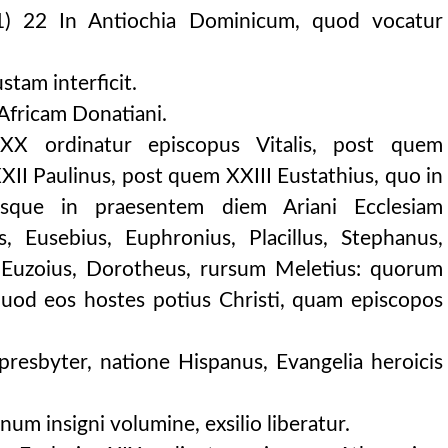
) 22 In Antiochia Dominicum, quod vocatur
tam interficit.
Africam Donatiani.
XX ordinatur episcopus Vitalis, post quem
XXII Paulinus, post quem XXIII Eustathius, quo in
usque in praesentem diem Ariani Ecclesiam
s, Eusebius, Euphronius, Placillus, Stephanus,
, Euzoius, Dorotheus, rursum Meletius: quorum
quod eos hostes potius Christi, quam episcopos
resbyter, natione Hispanus, Evangelia heroicis
um insigni volumine, exsilio liberatur.