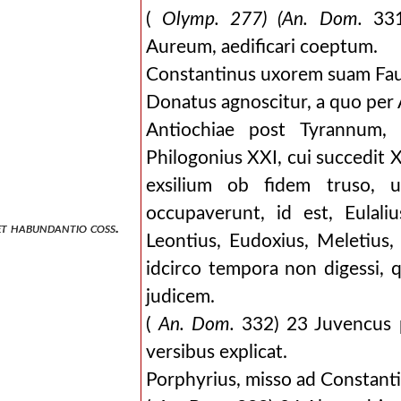
(
Olymp. 277) (An. Dom.
331
Aureum, aedificari coeptum.
Constantinus uxorem suam Faus
Donatus agnoscitur, a quo per 
Antiochiae post Tyrannum, 
Philogonius XXI, cui succedit 
exsilium ob fidem truso, 
occupaverunt, id est, Eulaliu
et habundantio coss.
Leontius, Eudoxius, Meletius
idcirco tempora non digessi, 
judicem.
(
An. Dom.
332) 23 Juvencus p
versibus explicat.
Porphyrius, misso ad Constantin