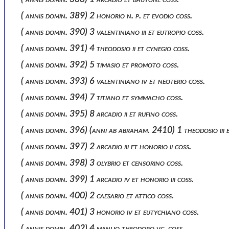
( annis domin. 389) 2 honorio n. p. et evodio coss.
( annis domin. 390) 3 valentiniano iii et eutropio coss.
( annis domin. 391) 4 theodosio ii et cynegio coss.
( annis domin. 392) 5 timasio et promoto coss.
( annis domin. 393) 6 valentiniano iv et neoterio coss.
( annis domin. 394) 7 titiano et symmacho coss.
( annis domin. 395) 8 arcadio ii et rufino coss.
( annis domin. 396) (anni ab abraham. 2410) 1 theodosio iii 
( annis domin. 397) 2 arcadio iii et honorio ii coss.
( annis domin. 398) 3 olybrio et censorino coss.
( annis domin. 399) 1 arcadio iv et honorio iii coss.
( annis domin. 400) 2 caesario et attico coss.
( annis domin. 401) 3 honorio iv et eutychiano coss.
( annis domin. 402) 4 manlio theodoro vc. coss.