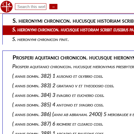
Eusebii caesariensis chronicon finit.
S. hieronymi chronicon. hucusque historiam scribit
S. hieronymi chronicon. hucusque historiam scribit eusebius p
S. hieronymi chronicon finit.
Prosperi aquitanici chronicon. hucusque hierony
Prosperi aquitanici chronicon. hucusque hieronymus presbyte
( annis domin. 382) 1 ausonio et olybrio coss.
( annis domin. 383) 2 gratiano v et theodosio coss.
( annis domin. 384) 3 evagrio et eucherio coss.
( annis domin. 385) 4 antonio et syagrio coss.
( annis domin. 386) (anni ab abraham. 2400) 5 merobaude ii e
( annis domin. 387) 6 ricimere et clearco coss.
( annis domin. 388) 1 arcadio et bautone coss.