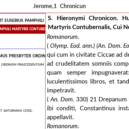
Jerome,1 Chronicun
S. Hieronymi Chronicon. Hu
 eusebius pamphili martyris contubernalis, cui nos ista
Martyris Contubernalis, Cui N
amphili martyris contubernalis, cui nos ista subjecimus.
Romanorum.
(
Olymp. Eod. ann.) (An. Dom. Eo
qui cum in civitate Ciccae ad 
mus presbyter ordinem praecedentium digessit annorum:
ad crudelitatem somniis comp
r ordinem praecedentium digessit annorum: nos quae secuta sunt adjic
quam semper impugnaverat: 
luculentissimos libros, et ta
impetravit.
(
An. Dom.
330) 21 Drepanum Bi
ibi conditi, Constantinus in
t saturnino coss.
appellavit.
Romanorum.