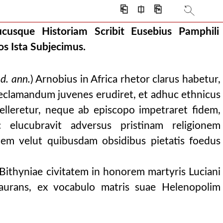
⎗
⎅
⎘
cusque Historiam Scribit Eusebius Pamphili
 subjecimus.
os Ista Subjecimus.
d. ann.
) Arnobius in Africa rhetor clarus habetur,
declamandum juvenes erudiret, et adhuc ethnicus
 nos quae secuta sunt adjicere curavimus.
elleretur, neque ab episcopo impetraret fidem,
ere curavimus.
elucubravit adversus pristinam religionem
ndem velut quibusdam obsidibus pietatis foedus
thyniae civitatem in honorem martyris Luciani
staurans, ex vocabulo matris suae Helenopolim