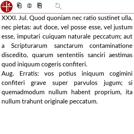
⎗
⎅
⎘
XXXI. Jul. Quod quoniam nec ratio sustinet ulla,
nec pietas: aut doce, vel posse esse, vel justum
esse, imputari cuiquam naturale peccatum; aut
a Scripturarum sanctarum contaminatione
discedito, quarum sententiis sanciri aestimas
quod iniquum cogeris confiteri.
Aug. Erratis: vos potius iniquum cogimini
confiteri grave super parvulos jugum; si
quemadmodum nullum habent proprium, ita
nullum trahunt originale peccatum.