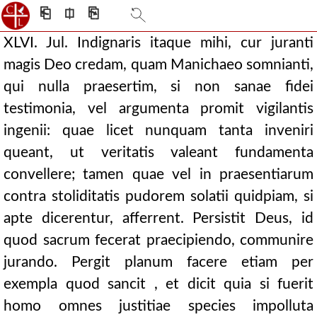
⎗
⎅
⎘
XLVI. Jul. Indignaris itaque mihi, cur juranti
magis Deo credam, quam Manichaeo somnianti,
qui nulla praesertim, si non sanae fidei
testimonia, vel argumenta promit vigilantis
ingenii: quae licet nunquam tanta inveniri
queant, ut veritatis valeant fundamenta
convellere; tamen quae vel in praesentiarum
contra stoliditatis pudorem solatii quidpiam, si
apte dicerentur, afferrent. Persistit Deus, id
quod sacrum fecerat praecipiendo, communire
jurando. Pergit planum facere etiam per
exempla quod sancit , et dicit quia si fuerit
homo omnes justitiae species impolluta