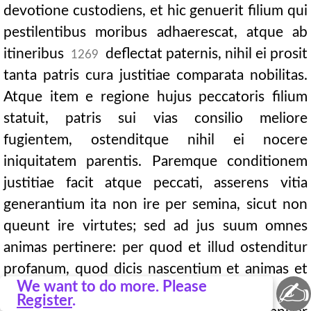
devotione custodiens, et hic genuerit filium qui
pestilentibus moribus adhaerescat, atque ab
itineribus
deflectat paternis, nihil ei prosit
1269
tanta patris cura justitiae comparata nobilitas.
Atque item e regione hujus peccatoris filium
statuit, patris sui vias consilio meliore
fugientem, ostenditque nihil ei nocere
iniquitatem parentis. Paremque conditionem
justitiae facit atque peccati, asserens vitia
generantium ita non ire per semina, sicut non
queunt ire virtutes; sed ad jus suum omnes
animas pertinere: per quod et illud ostenditur
profanum, quod dicis nascentium et animas et
✍
We want to do more. Please
corpora a jure diaboli possideri.
Register
.