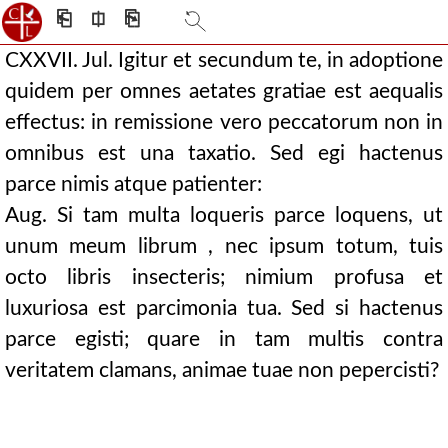
⎗
⎅
⎘
CXXVII. Jul. Igitur et secundum te, in adoptione
quidem per omnes aetates gratiae est aequalis
effectus: in remissione vero peccatorum non in
omnibus est una taxatio. Sed egi hactenus
parce nimis atque patienter:
Aug. Si tam multa loqueris parce loquens, ut
unum meum librum , nec ipsum totum, tuis
octo libris insecteris; nimium profusa et
luxuriosa est parcimonia tua. Sed si hactenus
parce egisti; quare in tam multis contra
veritatem clamans, animae tuae non pepercisti?