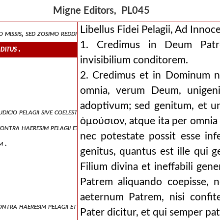
ugustino, evodio et possidio .
Migne Editors, PL045
Libellus Fidei Pelagii, Ad Inno
o missis, sed zosimo redditis.
1. Credimus in Deum Patre
ditus .
invisibilium conditorem.
2. Credimus et in Dominum n
omnia, verum Deum, unigeni
adoptivum; sed genitum, et u
icio pelagii sive coelestii.
ὁμούσιον, atque ita per omnia
tra haeresim pelagii et coelestii, habito, ut creditur, sub finem au
nec potestate possit esse inf
m .
genitus, quantus est ille qui
Filium divina et ineffabili ge
Patrem aliquando coepisse, n
aeternum Patrem, nisi confit
tra haeresim pelagii et coelestii.
Pater dicitur, et qui semper pat