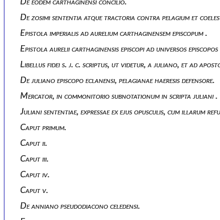
De eodem carthaginensi concilio.
De zosimi sententia atque tractoria contra pelagium et coeles
Epistola imperialis ad aurelium carthaginensem episcopum .
Epistola aurelii carthaginensis episcopi ad universos episcop
Libellus fidei s. j. c. scriptus, ut videtur, a juliano, et ad a
De juliano episcopo eclanensi, pelagianae haeresis defensore.
Mercator, in commonitorio subnotationum in scripta juliani .
Juliani sententiae, expressae ex ejus opusculis, cum illarum ref
Caput primum.
Caput ii.
Caput iii.
Caput iv.
Caput v.
De anniano pseudodiacono celedensi.