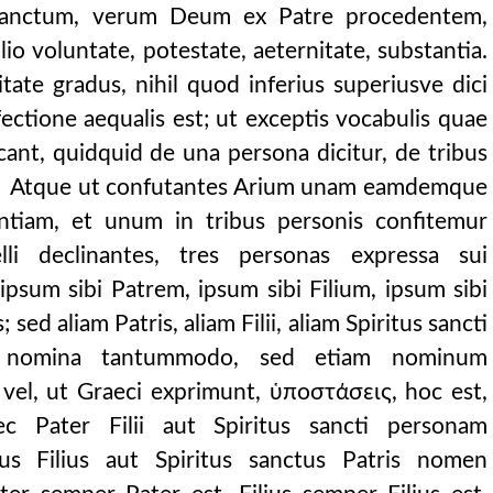
 sanctum, verum Deum ex Patre procedentem,
io voluntate, potestate, aeternitate, substantia.
itate gradus, nihil quod inferius superiusve dici
 pelagii et coelesti
fectione aequalis est; ut exceptis vocabulis quae
nationi subsc
ant, quidquid de una persona dicitur, de tribus
Atque ut confutantes Arium unam eamdemque
tantiam, et unum in tribus personis confitemur
li declinantes, tres personas expressa sui
ipsum sibi Patrem, ipsum sibi Filium, ipsum sibi
sed aliam Patris, aliam Filii, aliam Spiritus sancti
 nomina tantummodo, sed etiam nominum
, vel, ut Graeci exprimunt, ὑποστάσεις, hoc est,
Nec Pater Filii aut Spiritus sancti personam
sus Filius aut Spiritus sanctus Patris nomen