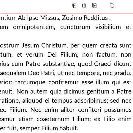
⎗
⎅
⎘
centium Ab Ipso Missus, Zosimo Redditus .
m omnipotentem, cunctorum visibilium et
ostrum Jesum Christum, per quem creata sunt
tum, et verum Dei Filium, non factum, non
nius cum Patre substantiae, quod Graeci dicunt
 aequalem Deo Patri, ut nec tempore, nec gradu,
tumni anni 417.
erior: tantumque confitemur esse illum qui est
 genuit. Non autem quia dicimus genitum a Patre
neratione, aliquod ei tempus adscribimus; sed nec
ec Filium. Nec enim aliter confiteri possumus
eamur etiam coaeternum Filium: ex Filio enim
er fuit, semper Filium habuit.