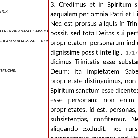
3. Credimus et in Spiritum
tium .
aequalem per omnia Patri et Fil
Nec est prorsus aliquis in Trin
os per byzagenam et arzugitanam provinciam constitutos, de damnatione
possit, sed tota Deitas sui per
postolicam sedem missus , nomine episcoporum qui pelagii ac coelestii dam
proprietatem personarum indic
dignissime possit intelligi.
1717
dicimus Trinitatis esse subs
utatione.
Deum; ita impietatem Sabel
proprietate distinguimus, non 
Spiritum sanctum esse dicentes; 
esse personam: non enim
proprietates, id est, personas
subsistentias, confitemur. 
aliquando excludit; nec rur