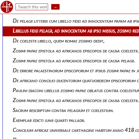
Ejusdem epistola rescripta quinque episcopis, aurelio, alypio, a
De pelagianis ab apostolica sede damnatis.
De pelagii litteris cum libello fidei ad innocentium papam ab ips
Libellus fidei pelagii, ad innocentium ab ipso missus, zosimo red
De coelestii libello, quem romae zosimo dedit,
Zosimi papae epistola ad africanos episcopos de causa coelestii.
Zosimi papae epistola ad africanos episcopos de causa pelagii.
De errore palaestinorum episcoporum et ipsius zosimi papae in jud
De africano concilio ducentorum quatuordecim episcoporum con
Paulini diaconi libellus zosimo papae oblatus contra coelestiu
Zosimi papae epistola ad africanos episcopos de causa coelestii.
Sacrum rescriptum contra pelagium et coelestium.
Exemplar edicti junii quarti palladii.
Concilium africae universale carthagine habitum anno 418 con