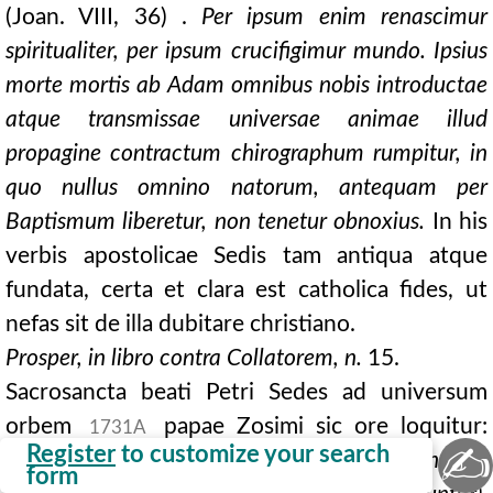
(Joan. VIII, 36) .
Per ipsum enim renascimur
spiritualiter, per ipsum crucifigimur mundo. Ipsius
morte mortis ab Adam omnibus nobis introductae
atque transmissae universae animae illud
propagine contractum chirographum rumpitur, in
quo nullus omnino natorum, antequam per
Baptismum liberetur, non tenetur obnoxius.
In his
verbis apostolicae Sedis tam antiqua atque
fundata, certa et clara est catholica fides, ut
nefas sit de illa dubitare christiano.
Prosper, in libro contra Collatorem, n.
15.
Sacrosancta beati Petri Sedes ad universum
orbem
papae Zosimi sic ore loquitur:
1731A
✍
Register
to customize your search
Nos tamen instinctu Dei (omnia enim bona ad
form