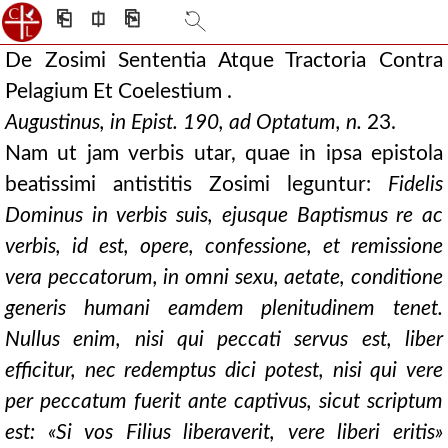
⎗
⎅
⎘
De Zosimi Sententia Atque Tractoria Contra
Pelagium Et Coelestium .
Augustinus, in Epist. 190, ad Optatum, n.
23.
Nam ut jam verbis utar, quae in ipsa epistola
beatissimi antistitis Zosimi leguntur:
Fidelis
Dominus in verbis suis, ejusque Baptismus re ac
verbis, id est, opere, confessione, et remissione
vera peccatorum, in omni sexu, aetate, conditione
generis humani eamdem plenitudinem tenet.
Nullus enim, nisi qui peccati servus est, liber
efficitur, nec redemptus dici potest, nisi qui vere
per peccatum fuerit ante captivus, sicut scriptum
est: «Si vos Filius liberaverit, vere liberi eritis»