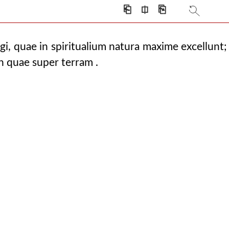
⎗
⎅
⎘
igi, quae in spiritualium natura maxime excellunt;
n quae super terram .