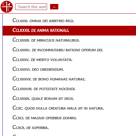
Cclxxix. de requie dei.
Cclxxx. de initio temporum.
Cclxxxi. omnia dei arbitrio regi.
Cclxxxii. de anima rationali.
Cclxxxiii. de miraculis naturalibus.
Cclxxxiv. de incommutabili ratione operum dei.
Cclxxxv. de merito voluntatis.
Cclxxxvi. deo obediendum.
Cclxxxvii. de bono humanae naturae.
Cclxxxviii. de potestate nocendi.
Cclxxxix. quale bonum sit deus.
Ccxc. quod nulla creatura mala sit in natura.
Ccxci. de magnis operibus domini.
Ccxcii. de superbia.