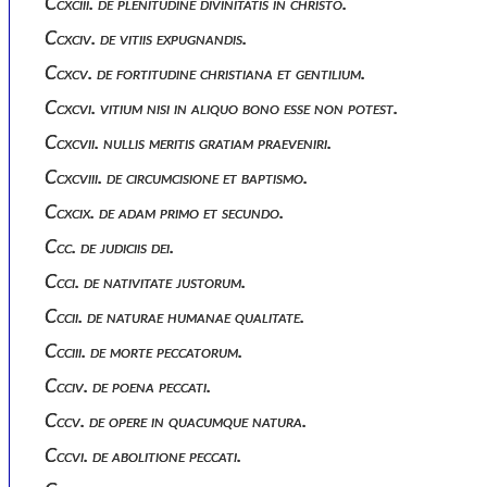
Ccxciii. de plenitudine divinitatis in christo.
Ccxciv. de vitiis expugnandis.
Ccxcv. de fortitudine christiana et gentilium.
Ccxcvi. vitium nisi in aliquo bono esse non potest.
Ccxcvii. nullis meritis gratiam praeveniri.
Ccxcviii. de circumcisione et baptismo.
Ccxcix. de adam primo et secundo.
Ccc. de judiciis dei.
Ccci. de nativitate justorum.
Cccii. de naturae humanae qualitate.
Ccciii. de morte peccatorum.
Ccciv. de poena peccati.
Cccv. de opere in quacumque natura.
Cccvi. de abolitione peccati.