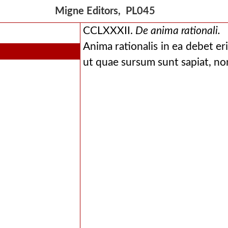
Migne Editors, PL045
CCLXXXII.
De anima rationali.
Anima rationalis in ea debet er
ut quae sursum sunt sapiat, no