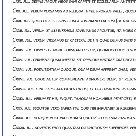
Cxix. jul. desine itaque viros sani capitis et ecclesiarum anti
Cxx. jul. verum pergamus ad reliqua. nihil prorsus valet, quod
Cxxi. jul. quod dicis ei convicium a joviniano factum (de nupti
Cxxii. jul. verum ut illi infensus jovinianus arguitur, ita v
Cxxiii. jul. verum videamus et caetera. de his quae egimus sa
Cxxiv. jul. exspectet nunc forsitan lector, quomodo hoc test
Cxxv. jul. cernisne quam infesta sit opinioni vestrae gratific
Cxxvi. jul. poenitentiam quoque, quam deum affirmat dare, ve
Cxxvii. jul. quod autem commendavit admonere deum, ut relict
Cxxviii. jul. hinc explicata patientia dei, et dispensatione mit
Cxxix. jul. verum et his, inquit, tanquam hominibus pepercisti,
Cxxx. jul. sequitur vero sapientia: quis tibi imputabit si perie
Cxxxi. jul. denique post paululum sequitur: illos enim castigan
Cxxxii. jul. advertis ergo quantam distinctionem superficies v