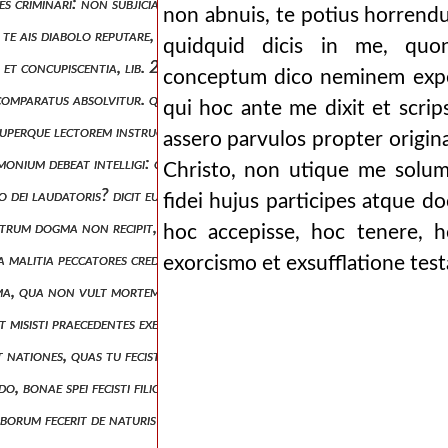
stites criminari: non subjiciantur judicio negligentiora commenta: nequ
non abnuis, te potius horrendu
 te ais diabolo reputare, non corpora, sed delicta: inficiaris omnino,
quidquid dicis in me, quo
is et concupiscentia, lib. 2, n. 15) in quo mentiri te tamen arbitror: 
conceptum dico neminem expert
obis comparatus absolvitur. quando enim tibi tantum prudentium censura
qui hoc ante me dixit et scrip
tis superque lectorem instructum puto, qua virtute vel meorum dictoru
assero parvulos propter origina
imonium debeat intelligi: quod certe non pertinere ad traducem pecca
Christo, non utique me solum
atio dei laudatoris? dicit eum condere animas, et amare: quod a vobis n
fidei hujus participes atque d
strum dogma non recipit, in quo malum naturale et nequitia mutari ne
hoc accepisse, hoc tenere, h
a malitia peccatores credant in eum, evertit omnino opinionem natura
exorcismo et exsufflatione test
issima, qua non vult mortem morientis, nisi ut revertatur et vivat, appr
 et misisti praecedentes exercitum vespas non quia impotens eras in pugn
rint nationes, quas tu fecisti, cum non sit alius deus, quam tu, cui cura 
do, bonae spei fecisti filios tuos, quoniam judicans, das in peccatis l
erborum fecerit de naturis duarum plebium: israelitas filios dei vocat, 