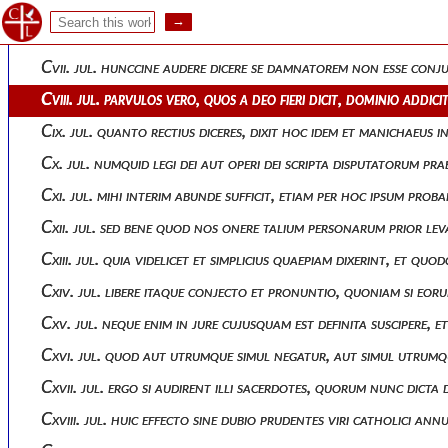
Cv. jul. post hanc vero responsionem aliud ubi a me pulsatus
Cvi. jul. hoc ergo nunc sibi proposuit, et praemittit interroga
Cvii. jul. hunccine audere dicere se damnatorem non esse conjug
Cviii. jul. parvulos vero, quos a deo fieri dicit, dominio addi
Cix. jul. quanto rectius diceres, dixit hoc idem et manichaeus i
Cx. jul. numquid legi dei aut operi dei scripta disputatorum pr
Cxi. jul. mihi interim abunde sufficit, etiam per hoc ipsum prob
Cxii. jul. sed bene quod nos onere talium personarum prior le
Cxiii. jul. quia videlicet et simplicius quaepiam dixerint, et
Cxiv. jul. libere itaque conjecto et pronuntio, quoniam si eoru
Cxv. jul. neque enim in jure cujusquam est definita suscipere,
Cxvi. jul. quod aut utrumque simul negatur, aut simul utrumque
Cxvii. jul. ergo si audirent illi sacerdotes, quorum nunc dict
Cxviii. jul. huic effecto sine dubio prudentes viri catholici an