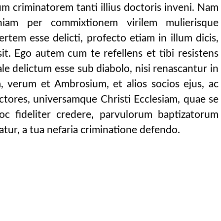
e enim iram cunc
m criminatorem tanti illius doctoris inveni. Nam
 sicut frequenter
niam per commixtionem virilem mulierisque
sed annuamus v
em esse delicti, profecto etiam in illum dicis,
 donabit, ut te cum
sit. Ego autem cum te refellens et tibi resistens
m aliquid oppugnet,
le delictum esse sub diabolo, nisi renascantur in
ti, nec ad manichaeoru
, verum et Ambrosium, et alios socios ejus, ac
egatur, qui jurat
octores, universamque Christi Ecclesiam, quae se
sciat continetur.
oc fideliter credere, parvulorum baptizatorum
lis mali: quia certum
atur, a tua nefaria criminatione defendo.
obare quod dix
a impios justi
est de omnib
ocum poenitentia
et chananaeos se