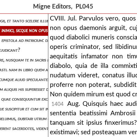
 fuerat, deluere conatur. ego quippe postquam de parvulorum voluntat
Migne Editors, PL045
tionem meam. dicis ergo, inquit, ideo illos esse sub diabolo, quia de sex
CVIII. Jul. Parvulos vero, quos 
ii, et tanto scelere illudere auribus imperitis, ut a manichaei se dicat 
non opus daemonis arguit, cuj
cit inimici, sicque non opus daemonis arguit, cujus ministros absolvit a
quod diabolici muneris conscia
n epistola ad patricium: dixit et in epistola quam scripsit ad filiam meno
operis criminator, sed libidin
aejudicant?
aequitatis infamator non tim
are, nusquam te in sacris litteris legisse quod credis, quod tu in tali ca
diabolo, quia de illa commix
vasti. nam in libro quem ad timasium contra liberum arbitrium texuisti
nudatum videret, conatus illu
 quodcumque aliud speculantes, non habuerint necessitatem a latere surg
proferre non poterat, subdidi
m aliquis his superesset diebus, videretque exstinctum disciplinae chri
Non quidem mirum est quod cri
 et quae consequuntur excludere. qui ergo dicit propter hoc parvulos a
Aug. Quisquis haec audit
1404
 suscipitur et cum sit in potestate utriusque rejectio, non est tamen 
sententia beatissimi Ambros
a deluimus, dubitari utrum commixtio conjugalis bona esset, atque ab e
tanquam sit ipsius finxerimus
nuerent sacerdotes, videntesque nihil in sensibus carnis, nihil in fetibus
existimavi; sed posteaquam ven