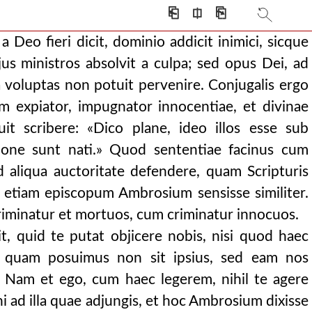
e requisiveram, secutu
⎗
⎅
⎘
us utriusque c
a Deo fieri dicit, dominio addicit inimici, sicque
recessisse con
us ministros absolvit a culpa; sed opus Dei, ad
 culpa sed opu
 voluptas non potuit pervenire. Conjugalis ergo
ch, dixit et
um expiator, impugnator innocentiae, et divinae
uit scribere: «Dico plane, ideo illos esse sub
usa nihil pr
tione sunt nati.» Quod sententiae facinus cum
, cum sanctus pelag
d aliqua auctoritate defendere, quam Scripturis
entibus quaestion
t etiam episcopum Ambrosium sensisse similiter.
stianae decus, o
minatur et mortuos, cum criminatur innocuos.
d jus diaboli pert
, quid te putat objicere nobis, nisi quod haec
in arbitrio alter
ii quam posuimus non sit ipsius, sed eam nos
is peterem corpora
? Nam et ego, cum haec legerem, nihil te agere
 sexuum, alt
i ad illa quae adjungis, et hoc Ambrosium dixisse