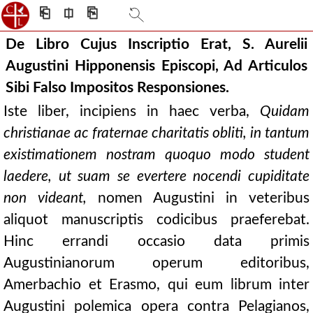
⎗
⎅
⎘
De Libro Cujus Inscriptio Erat, S. Aurelii
Augustini Hipponensis Episcopi, Ad Articulos
Sibi Falso Impositos Responsiones.
Iste liber, incipiens in haec verba,
Quidam
christianae ac fraternae charitatis obliti, in tantum
existimationem nostram quoquo modo student
laedere, ut suam se evertere nocendi cupiditate
non videant,
nomen Augustini in veteribus
aliquot manuscriptis codicibus praeferebat.
Hinc errandi occasio data primis
Augustinianorum operum editoribus,
Amerbachio et Erasmo, qui eum librum inter
Augustini polemica opera contra Pelagianos,