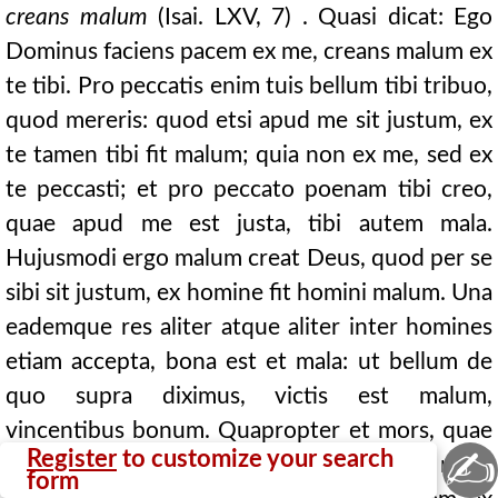
creans malum
(Isai. LXV, 7) . Quasi dicat: Ego
Dominus faciens pacem ex me, creans malum ex
te tibi. Pro peccatis enim tuis bellum tibi tribuo,
quod mereris: quod etsi apud me sit justum, ex
te tamen tibi fit malum; quia non ex me, sed ex
te peccasti; et pro peccato poenam tibi creo,
quae apud me est justa, tibi autem mala.
Hujusmodi ergo malum creat Deus, quod per se
sibi sit justum, ex homine fit homini malum. Una
eademque res aliter atque aliter inter homines
etiam accepta, bona est et mala: ut bellum de
quo supra diximus, victis est malum,
vincentibus bonum. Quapropter et mors, quae
✍
Register
to customize your search
est ultio praevaricationis, et justa est et mala:
form