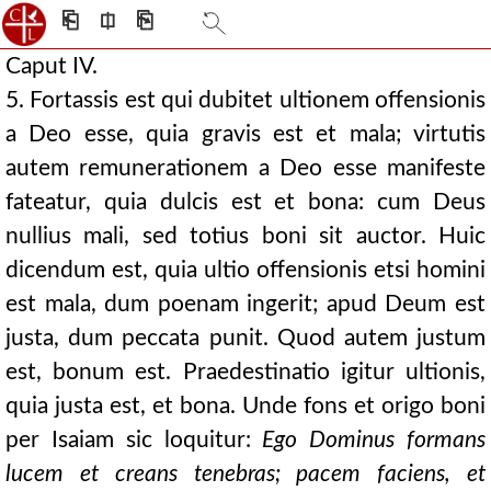
⎗
⎅
⎘
Caput IV.
5. Fortassis est qui dubitet ultionem offensionis
a Deo esse, quia gravis est et mala; virtutis
autem remunerationem a Deo esse manifeste
fateatur, quia dulcis est et bona: cum Deus
nullius mali, sed totius boni sit auctor. Huic
dicendum est, quia ultio offensionis etsi homini
est mala, dum poenam ingerit; apud Deum est
justa, dum peccata punit. Quod autem justum
est, bonum est. Praedestinatio igitur ultionis,
quia justa est, et bona. Unde fons et origo boni
per Isaiam sic loquitur:
Ego Dominus formans
lucem et creans tenebras; pacem faciens, et