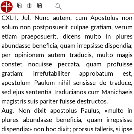
⎗
⎅
⎘
CXLII. Jul. Nunc autem, cum Apostolus non
solum non postposuerit culpae gratiam, verum
etiam praeposuerit, dicens multo in plures
abundasse beneficia, quam irrepsisse dispendia;
per opinionem autem traducis, multo magis
constet nocuisse peccata, quam profuisse
gratiam: irrefutabiliter approbatum est,
apostolum Paulum nihil sensisse de traduce,
sed ejus sententia Traducianos cum Manichaeis
magistris suis pariter fuisse destructos.
Aug. Non dixit apostolus Paulus, «multo in
plures abundasse beneficia, quam irrepsisse
dispendia:» non hoc dixit; prorsus falleris, si ipse