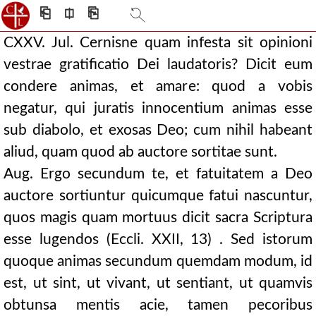
⎗
⎅
⎘
CXXV. Jul. Cernisne quam infesta sit opinioni
vestrae gratificatio Dei laudatoris? Dicit eum
condere animas, et amare: quod a vobis
negatur, qui juratis innocentium animas esse
sub diabolo, et exosas Deo; cum nihil habeant
aliud, quam quod ab auctore sortitae sunt.
Aug. Ergo secundum te, et fatuitatem a Deo
auctore sortiuntur quicumque fatui nascuntur,
quos magis quam mortuus dicit sacra Scriptura
esse lugendos (Eccli. XXII, 13) . Sed istorum
quoque animas secundum quemdam modum, id
est, ut sint, ut vivant, ut sentiant, ut quamvis
obtunsa mentis acie, tamen pecoribus