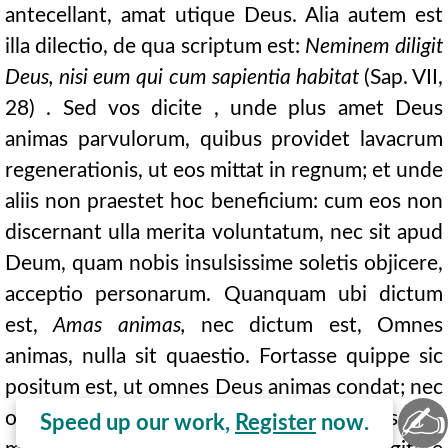
antecellant, amat utique Deus. Alia autem est
illa dilectio, de qua scriptum est:
Neminem diligit
Deus, nisi eum qui cum sapientia habitat
(Sap. VII,
28) . Sed vos dicite , unde plus amet Deus
animas parvulorum, quibus providet lavacrum
regenerationis, ut eos mittat in regnum; et unde
aliis non praestet hoc beneficium: cum eos non
discernant ulla merita voluntatum, nec sit apud
Deum, quam nobis insulsissime soletis objicere,
acceptio personarum. Quanquam ubi dictum
est,
Amas animas,
nec dictum est, Omnes
animas, nulla sit quaestio. Fortasse quippe sic
positum est, ut omnes Deus animas condat; nec
✍
omnes tamen diligat, sed quas a caeteris non
Speed up our work,
Register
now.