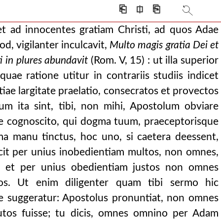
omnes eos qui moriuntu
⎗
⎅
⎘
 transire: atque creder
et ad innocentes gratiam Christi, ad quos Adae
ta et per unius
d, vigilanter inculcavit,
Multo magis gratia Dei et
, multo magis grati
i in plures abundavit
(Rom. V, 15) : ut illa superior
ccatores removet a
quae ratione utitur in contrariis studiis indicet
 sed per obe
iae largitate praelatio, consecratos et provectos
tis ipsius, quam
m ita sint, tibi, non mihi, Apostolum obviare
bus complebantur ecc
re cognoscito, qui dogma tuum, praeceptorisque
rrectis gloria
ima manu tinctus, hoc uno, si caetera deessent,
 evacuata es
cit per unius inobedientiam multos, non omnes,
etur. nunc aute
e, et per unius obedientiam justos non omnes
ua, inquit, r
tos. Ut enim diligenter quam tibi sermo hic
uae facta est ad a
iae suggeratur: Apostolus pronuntiat, non omnes
 ingerit
utos fuisse; tu dicis, omnes omnino per Adam