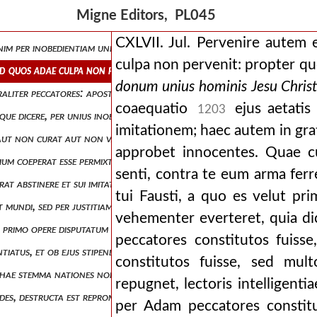
t omnes ad justificationem vitae per jesum christum cum utique non 
Migne Editors, PL045
 posse damnari, negare ullum peccatum ad posteros naturae conditione
CXLVII. Jul. Pervenire autem 
enim per inobedientiam unius hominis peccatores constituti sunt multi i
culpa non pervenit: propter quo
, ad quos adae culpa non pervenit: propter quod, vigilanter inculcavit
donum unius hominis Jesu Christ
turaliter peccatores: apostolus autem dicit, multi sunt, non omnes, pe
coaequatio
ejus aetatis 
1203
t utique dicere, per unius inobedientiam peccatores constituti sunt omnes,
imitationem; haec autem in grat
ae aut non curat aut non valet quid dicatur exponere, ostensoque verita
approbet innocentes. Quae cu
tium coeperat esse permixtio, atque ideo tam ex judaeis quam ex genti
senti, contra te eum arma fer
fuerat abstinere et sui imitatione, qui erat virtutum forma et norma, co
tui Fausti, a quo es velut pr
t mundi, sed per justitiam fidei. si enim qui sunt ex lege, haeredes sunt
vehementer everteret, quia di
et primo opere disputatum est, et si quid hinc recoli oportuerit, disser
peccatores constitutos fuiss
untiatus, et ob ejus stipendium dilatationem fuerit seminis consecutus q
constitutos fuisse, sed mul
 abrahae stemma nationes non posse perduci cum constet promissionem, q
repugnet, lectoris intelligent
ides, destructa est repromissio (ibid., 14) . qui sermo, nisi intelligatur,
per Adam peccatores constit