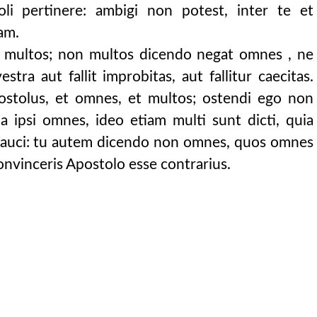
filiis circum
oli pertinere: ambigi non potest, inter te et
m constabat exclu
am.
at promissionem il
 multos; non multos dicendo negat omnes , ne
ionis suae fructi
vestra aut fallit improbitas, aut fallitur caecitas.
et propter nos, qui
stolus, et omnes, et multos; ostendi ego non
ilanter enuntiat, pr
a ipsi omnes, ideo etiam multi sunt dicti, quia
pauci: tu autem dicendo non omnes, quos omnes
gratiam istam, in qu
onvinceris Apostolo esse contrarius.
itur: non solum au
aque numeramus, fi
 procul dubio cum
is: quoniam si cum adhu
ma vis, castigaba