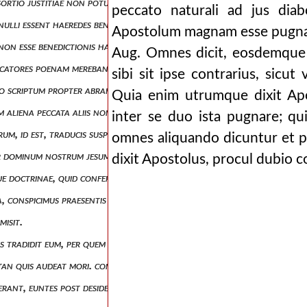
onsortio justitiae non potuisse excludi gentes, sed per eamdem fidem cum 
peccato naturali ad jus diab
nulli essent haeredes benedictionis, nisi qui ex lege sunt ut praeputiu
Apostolum magnam esse pugn
 non esse benedictionis haeredes, quia talibus lex iram operatur const
Aug. Omnes dicit, eosdemque
eccatores poenam merebantur, et ante legem justitia et fides remunerat
sibi sit ipse contrarius, sicut 
o scriptum propter abraham, quod reputatum est illi ad justitiam sed 
Quia enim utrumque dixit Apo
um aliena peccata aliis non nocere, qui commendans mortem christi vig
inter se duo ista pugnare; qui
rum, id est, traducis suspicatur.
omnes aliquando dicuntur et 
 per dominum nostrum jesum christum, per quem et accessum habemus in 
dixit Apostolus, procul dubio c
sque doctrinae, quid conferat fidelibus philosophia christiana persequ
issa, conspicimus praesentis vitae inter ludicra omnino omnia bona mal
misit.
ibus tradidit eum, per quem nos operatione sancti spiritus consecravit,
sitan quis audeat mori. commendat autem deus charitatem suam in nob
erant, euntes post desideria sua, quae ipsa conscientia, cujus est maxi