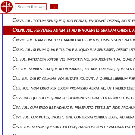
Cxliv. jul. «omnes autem dixit ad condemnationem per adam, e
Cxlv. jul. ac per hoc, negare quemquam pro alterius peccato
Cxlvi. jul. totum denique quod egerat, enodavit dicens, sicut 
Cxlvii. jul. pervenire autem et ad innocentes gratiam christi
Cxlviii. jul. nam cum tu et manichaeus dicitis, omnes sunt na
Cxlix. jul. si enim quale tu, tale aliquid ille sensisset, debui
Cl. jul. patefacta igitur vel imperitia vel impudentia tua, qu
Cli. jul. scribens itaque ad romanos, eo jam tempore, quo gen
Clii. jul. qui et crimina voluntatis ignovit, a quibus liberum 
Cliii. jul. non ergo per legem promissio abrahae, ut haeres esse
Cliv. jul. qui locus quam sit opinioni vestrae totus infestus, 
Clv. jul. cum ergo ille adhuc in praeputio testis sit fidei pron
Clvi. jul. cur putes, inquit, sine consecrationibus legis, ad
Clvii. jul. si enim qui sunt ex lege, haeredes sunt evacuata est f