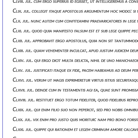
Clviii. jul. cum ergo superius id egisset, ut intelligeremus a c
Clix. jul. collegit itaque apostolus argumentum hoc modo: si 
Clx. jul. nunc autem cum confiteamini praevaricatores in lege
Clxi. jul. quod quia manifesto falsum est et sub lege quippe p
Clxii. jul. approbavit ergo apostolus, quia non sit tantummod
Clxiii. jul. quam vehementer inculcat, apud justum judicem de
Clxiv. jul. qui ergo dicit multa delicta, nihil de uno manichaeo
Clxv. jul. justificati itaque ex fide, pacem habeamus ad deum
Clxvi. jul. verum ut magis exprimeretur virtus istius securita
Clxvii. jul. deinde cum in testamentis agi ea, quae sunt prom
Clxviii. jul. restituet ergo totum fideliter, quod fidelibus repro
Clxix. jul. qui enim filio suo non pepercit, sed pro nobis omn
Clxx. jul. vix enim pro justo quis moritur: nam pro bono for
Clxxi. jul. quippe qui rationem et legem criminum amore calcav