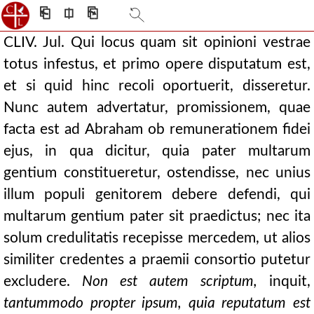
⎗
⎅
⎘
CLIV. Jul. Qui locus quam sit opinioni vestrae
totus infestus, et primo opere disputatum est,
et si quid hinc recoli oportuerit, disseretur.
Nunc autem advertatur, promissionem, quae
facta est ad Abraham ob remunerationem fidei
ejus, in qua dicitur, quia pater multarum
gentium constitueretur, ostendisse, nec unius
illum populi genitorem debere defendi, qui
multarum gentium pater sit praedictus; nec ita
solum credulitatis recepisse mercedem, ut alios
similiter credentes a praemii consortio putetur
excludere.
Non est autem scriptum,
inquit,
tantummodo propter ipsum, quia reputatum est