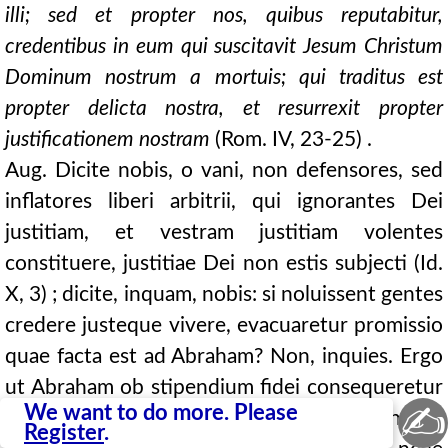
illi; sed et propter nos, quibus reputabitur,
credentibus in eum qui suscitavit Jesum Christum
Dominum nostrum a mortuis; qui traditus est
propter delicta nostra, et resurrexit propter
justificationem nostram
(Rom. IV, 23-25) .
Aug. Dicite nobis, o vani, non defensores, sed
inflatores liberi arbitrii, qui ignorantes Dei
justitiam, et vestram justitiam volentes
constituere, justitiae Dei non estis subjecti (Id.
X, 3) ; dicite, inquam, nobis: si noluissent gentes
credere justeque vivere, evacuaretur promissio
quae facta est ad Abraham? Non, inquies. Ergo
ut Abraham ob stipendium fidei consequeretur
✍
We want to do more. Please
dilatationem seminis, praeparata est gentium
Register
.