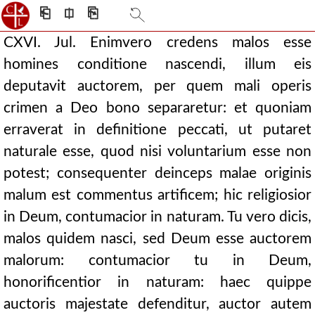
⎗
⎅
⎘
CXVI. Jul. Enimvero credens malos esse
homines conditione nascendi, illum eis
deputavit auctorem, per quem mali operis
crimen a Deo bono separaretur: et quoniam
erraverat in definitione peccati, ut putaret
naturale esse, quod nisi voluntarium esse non
potest; consequenter deinceps malae originis
malum est commentus artificem; hic religiosior
in Deum, contumacior in naturam. Tu vero dicis,
malos quidem nasci, sed Deum esse auctorem
malorum: contumacior tu in Deum,
honorificentior in naturam: haec quippe
auctoris majestate defenditur, auctor autem