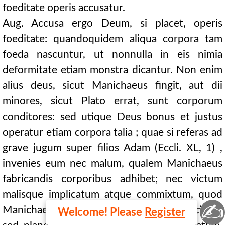
foeditate operis accusatur.
Aug. Accusa ergo Deum, si placet, operis
foeditate: quandoquidem aliqua corpora tam
foeda nascuntur, ut nonnulla in eis nimia
deformitate etiam monstra dicantur. Non enim
alius deus, sicut Manichaeus fingit, aut dii
minores, sicut Plato errat, sunt corporum
conditores: sed utique Deus bonus et justus
operatur etiam corpora talia ; quae si referas ad
grave jugum super filios Adam (Eccli. XL, 1) ,
invenies eum nec malum, qualem Manichaeus
fabricandis corporibus adhibet; nec victum
malisque implicatum atque commixtum, quod
✍
Manichaeus de Deo bono credere non timet;
Welcome! Please
Register