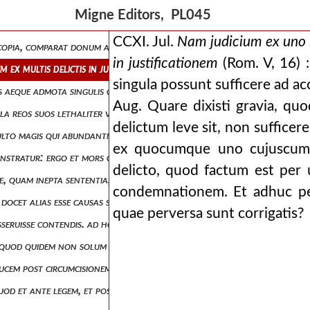
ulit, regno diaboli peccatum naturale transcripsit, et inde in extrema
Migne Editors, PL045
risti gratia, quam adae culpa, cujus imitatione dicuntur peccasse qui 
CCXI. Jul.
Nam judicium ex uno i
um copia, comparat donum atque peccatum: et eruditissime ad laudem do
in justificationem
(Rom. V, 16) :
 ex multis delictis in justificationem (rom. v, 16) : id est, peccata 
singula possunt sufficere ad 
s aeque admota singulis crebro repetatur: sed infusa semel uno virtut
Aug. Quare dixisti gravia, quo
ingula reos suos lethaliter vulnerassent, innumerabiliter confossos ho
delictum leve sit, non suffic
multo magis qui abundantiam gratiae et donum justitiae accipiunt, in v
ex quocumque uno cujuscumqu
monstratur: ergo et mors quae iniquitatem voluntariam sequitur, aeter
delicto, quod factum est per
esse, quam inepta sententia, qua et comparatio ipsa in diverso proposi
condemnationem. Et adhuc per
et docet alias esse causas substantiae, alias voluntatis. ac ne intellig
quae perversa sunt corrigatis?
isseruisse contendis. ad hoc supra dixerat, usque ad legem fuisse, ut in
li, quod quidem non solum prohibitum aut condemnatum, verum etiam n
 traducem post circumcisionem factam esse majorem: quomodo ergo abund
, quod et ante legem, et post legem, uniuscujusque committebat volunta