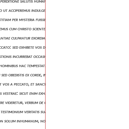
 in perditione salutis humanae, deum copia suae miserationis admonitum,
, quo ut acciperemus indulgentiae donum, renuntiare nos mundo omnibus
justitiam per mysteria fuisse collatam. quomodo ergo ait eum justificat
ivemus cum christo scientes quia christus suscitatus a mortuis jam non
tantiae culpantur exordia? ubi motus generantis arguitur? luce clariu
peccato: sed exhibete vos deo, tanquam ex mortuis viventes, et membra 
stionis incurrebat occasio ut opponeretur videlicet, liberatos a lege,
hominibus hac tempestate fidem impetrat), servos se non dicere peccati
ti sed obedistis ex corde, in eam formam doctrinae, in quam traditi estis
it vos a peccato, et sanctitati fecit adhaerere.
 vestrae: sicut enim exhibuistis membra vestra servire immunditiae et in
pere videretur, verbum de consuetudine usurpavit, ut humanum diceret, id
 testimonium veritatis suae. vere enim, sicut dixit, humanum est quod 
t, non solum inhumanum, non solum ferum, verum etiam injustum non so