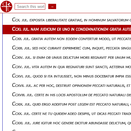
Ccviii. jul. nam si universitatem, quam fecunditas humana prot
Ccix. jul. non mentitur apostolus: ergo in plures abundavit ch
Ccx. jul. exposita liberalitate gratiae, in hominum salvator
Ccxi. jul. nam judicium ex uno in condemnationem gratia autem
Ccxii. jul. gratia autem non eodem confertur modo, ut peccati
Ccxiii. jul. sed hoc curavit exprimere: cum, inquit, peccata s
Ccxiv. jul. si enim ob unius delictum mors regnavit per unum 
Ccxv. jul. vita autem in qua regnaturi sunt sancti, aeterna 
Ccxvi. jul. quod si ita intulisset, non minus docebatur impia 
Ccxvii. jul. ac per hoc, destruit opinionem peccati naturalis, 
Ccxviii. jul. certe in his locis apostolum de peccato naturali d
Ccxix. jul. quid ergo additum post legem est peccato natura
Ccxx. jul. certe ne tu quidem adeo desipis, ut dicas peccati
Ccxxi. jul. jure igitur hoc genere dicitur abundasse delictum