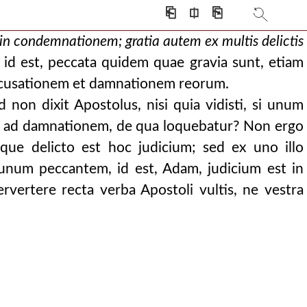
 aetate mundi aliq
⎗
⎅
⎘
sub lege peccaveru
n condemnationem; gratia autem ex multis delictis
ni, applicat quod mul
 id est, peccata quidem quae gravia sunt, etiam
quidem quae gravia
accusationem et damnationem reorum.
is suae impetu atque
d non dixit Apostolus, nisi quia vidisti, si unum
mines haec gratia
ere ad damnationem, de qua loquebatur? Non ergo
ita regnabunt per
e delicto est hoc judicium; sed ex uno illo
na credatur. itaque,
 unum peccantem, id est, Adam, judicium est in
to personarum stol
vertere recta verba Apostoli vultis, ne vestra
entia haec nost
telligeretur p
ec leviter vituperatum a
avit post legem, quae
s sed ante legem p