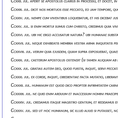
Ccxxii. jul. aperit se apostolus clarius in processu, et docet,
Ccxxiii. jul. dicit nos mortuos esse peccato, eo jam tempore
Ccxxiv. jul. nempe cum viventibus loquebatur, et his dicebat 
Ccxxv. jul. si enim mortui sumus cum christo, credimus quia v
Ccxxvi. jul. ubi hic ergo accusatur natura? ubi humanae subs
Ccxxvii. jul. neque exhibeatis membra vestra arma iniquitatis 
Ccxxviii. jul. verum quia ejusdem, quam supra exposuerat, quae
Ccxxix. jul. caeterum apostolus ostendit (si tamen aliquam ab 
Ccxxx. jul. gratias autem deo, quod fuistis, inquit, servi pecca
Ccxxxi. jul. ex corde, inquit, obedientiae facta mutatio, liberav
Ccxxxii. jul. humanum est quod dico propter infirmitatem carnis
Ccxxxiii. jul. ne quid enim arduum et inaccessum homini praeci
Ccxxxiv. jul. credamus itaque magistro gentium, et reddamus ei
Ccxxxv. jul. sed ut hoc humanum, sic illud aliud si putasse