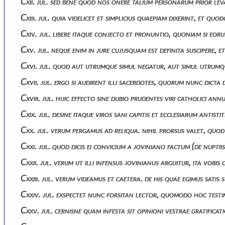
Cxii. jul. sed bene quod nos onere talium personarum prior le
Cxiii. jul. quia videlicet et simplicius quaepiam dixerint, et
Cxiv. jul. libere itaque conjecto et pronuntio, quoniam si eoru
Cxv. jul. neque enim in jure cujusquam est definita suscipere,
Cxvi. jul. quod aut utrumque simul negatur, aut simul utrumque
Cxvii. jul. ergo si audirent illi sacerdotes, quorum nunc dict
Cxviii. jul. huic effecto sine dubio prudentes viri catholici an
Cxix. jul. desine itaque viros sani capitis et ecclesiarum anti
Cxx. jul. verum pergamus ad reliqua. nihil prorsus valet, quod
Cxxi. jul. quod dicis ei convicium a joviniano factum (de nupti
Cxxii. jul. verum ut illi infensus jovinianus arguitur, ita v
Cxxiii. jul. verum videamus et caetera. de his quae egimus sa
Cxxiv. jul. exspectet nunc forsitan lector, quomodo hoc test
Cxxv. jul. cernisne quam infesta sit opinioni vestrae gratific