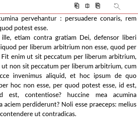
tequam in pestem
⎗
⎅
⎘
 potuit sine volun
cumina pervehantur : persuadere conaris, rem
quod potest esse.
lle, etiam contra gratiam Dei, defensor liberi
liquod per liberum arbitrium non esse, quod per
. quid tale ana
 Fit enim ut sit peccatum per liberum arbitrium,
, ita in secundo lib
it ut non sit peccatum per liberum arbitrium, cum
e requisiveram, secutu
cce invenimus aliquid, et hoc ipsum de quo
us utriusque c
per hoc non esse, per quod potest esse, id est,
recessisse con
id est, contentiose? huccine mea acumina
culpa sed opu
a aciem perdiderunt? Noli esse praeceps: melius
ch, dixit et
 contendere ut contradicas.
usa nihil pr