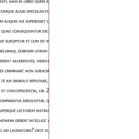
vasti. nam in libro quem ad timasium contra liberum arbitrium texuisti
 quodcumque aliud speculantes, non habuerint necessitatem a latere surg
m aliquis his superesset diebus, videretque exstinctum disciplinae chri
 et quae consequuntur excludere. qui ergo dicit propter hoc parvulos a
 suscipitur et cum sit in potestate utriusque rejectio, non est tamen 
a deluimus, dubitari utrum commixtio conjugalis bona esset, atque ab e
nuerent sacerdotes, videntesque nihil in sensibus carnis, nihil in fetibus
stites criminari: non subjiciantur judicio negligentiora commenta: nequ
 te ais diabolo reputare, non corpora, sed delicta: inficiaris omnino,
is et concupiscentia, lib. 2, n. 15) in quo mentiri te tamen arbitror: 
obis comparatus absolvitur. quando enim tibi tantum prudentium censura
tis superque lectorem instructum puto, qua virtute vel meorum dictoru
imonium debeat intelligi: quod certe non pertinere ad traducem pecca
atio dei laudatoris? dicit eum condere animas, et amare: quod a vobis n