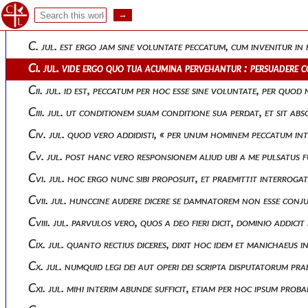
Xcviii. jul. apparet certe furtum detestabile, quod quidem con
Xcix. jul. falsum est ergo quod concesseras, non esse sine vo
C. jul. est ergo jam sine voluntate peccatum, cum invenitur in
Ci. jul. vide ergo quo tua acumina pervehantur : persuadere 
Cii. jul. id est, peccatum per hoc esse sine voluntate, per quod
Ciii. jul. ut conditionem suam conditione sua perdat, et sit ab
Civ. jul. quod vero addidisti, « per unum hominem peccatum in
Cv. jul. post hanc vero responsionem aliud ubi a me pulsatus
Cvi. jul. hoc ergo nunc sibi proposuit, et praemittit interroga
Cvii. jul. hunccine audere dicere se damnatorem non esse conjug
Cviii. jul. parvulos vero, quos a deo fieri dicit, dominio addic
Cix. jul. quanto rectius diceres, dixit hoc idem et manichaeus i
Cx. jul. numquid legi dei aut operi dei scripta disputatorum pr
Cxi. jul. mihi interim abunde sufficit, etiam per hoc ipsum prob