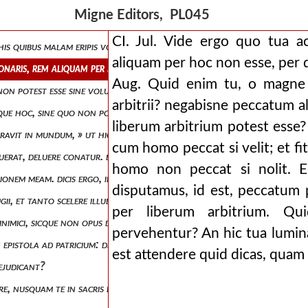
festim ea, quae peccatis adhaeret, ultione punitum est, videlicet ut an
Migne Editors, PL045
luntate peccatum si licet commissum sit per voluntatem, tamen ad alios
CI. Jul. Vide ergo quo tua a
 his quibus malam eripis voluntatem .
aliquam per hoc non esse, per 
conaris, rem aliquam per hoc non esse, per quod potest esse.
Aug. Quid enim tu, o magne i
 non potest esse sine voluntate.
arbitrii? negabisne peccatum a
sque hoc, sine quo non posse esse definitum est. hoc est inficiari rebus
liberum arbitrium potest esse?
travit in mundum, » ut hic ostensum est inconvenientissime collocatum
cum homo peccat si velit; et f
 fuerat, deluere conatur. ego quippe postquam de parvulorum voluntat
homo non peccat si nolit. E
tionem meam. dicis ergo, inquit, ideo illos esse sub diabolo, quia de sex
disputamus, id est, peccatum 
ii, et tanto scelere illudere auribus imperitis, ut a manichaei se dicat 
per liberum arbitrium. Qu
it inimici, sicque non opus daemonis arguit, cujus ministros absolvit a 
pervehentur? An hic tua lumin
n epistola ad patricium: dixit et in epistola quam scripsit ad filiam meno
est attendere quid dicas, quam
aejudicant?
are, nusquam te in sacris litteris legisse quod credis, quod tu in tali ca