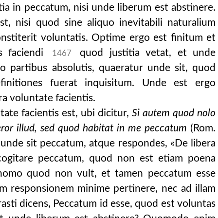
, «non ideo potuit o
tia in peccatum, nisi unde liberum est abstinere.
alae voluntatis fu
, nisi quod sine aliquo inevitabili naturalium
ieto, si ca
nstiterit voluntatis. Optime ergo est finitum et
lusit? expendit
s faciendi
quod justitia vetat, et unde
1467
 voluntas? motus
go partibus absolutis, quaeratur unde sit, quod
tatem ut nihil a
finitiones fuerat inquisitum. Unde est ergo
ritatem huic qua
 voluntate facientis.
es in naturis
ate facientis est, ubi dicitur,
Si autem quod nolo
us: sed longio
ror illud, sed quod habitat in me peccatum
(Rom.
cium, tamen adjutor
 unde sit peccatum, atque respondes, «De libera
 deum recurrant.
te cogitare peccatum, quod non est etiam poena
t homo quod non vult, et tamen peccatum esse
am responsionem minime pertinere, nec ad illam
t: ut autem m
ti dicens, Peccatum id esse, quod est voluntas