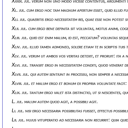
Xxxix. jul. verum non uno modo vicisse contentus, argumenti t
Xl. jul. cum ergo hoc tam magnum apertum esset, quid illud fui
Xli. jul. quaeritis ergo necessitatem rei, quae esse non potest s
Xlii. jul. cum ergo bene definita sit voluntas, motus animi, co
Xliii. jul. quid est enim malum, id est, peccatum? voluntas seq
Xliv. jul. illud tamen admoneo, solere etiam te in scriptis tu
Xlv. jul. verum ut ambos vos veritas detexit, et proruit: ita a
Xlvi. jul. transiit ergo in necessitatem conditi, quod venerat d
Xlvii. jul. qui autem sentiunt in processu, non semper a necess
Xlviii. jul. et malum ergo et bonum ex propria voluntate faci
Xlix. jul. tantum ergo valet ista distinctio, ut si nescientes,
L. jul. malum autem quod agit, a possibili agit.
Li. jul. nisi ergo necessaria possibilitas fuisset, effectus pos
Lii. jul. hujus vituperatio ad necessaria non recurrit: quia q