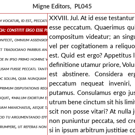
 diversarum facis haereseon mentionem. ais enim, «sicut ariani cathol
Migne Editors, PL045
iamus ad eam, quam supra dixi, perplexissimam quaestionem, quae ipsum
XXVIII. Jul. At id esse testantur
 vocatur, id est, peccatum. respondeo, imperite nimis rogari originem 
esse peccatum. Quaerimus quid
udicia: constitit ergo esse peccatum. quaerimus quid sit utrum corpus a
compositum videatur; an sing
confecit, omnium assensione firmetur. certe nec prudens hinc ullus pot
vel per cogitationem a reliq
 et traduciano paribus animis repelluntur. videamus ergo quid ipsi dic
est. Quid est ergo? Appetitus l
de in ipso primo homine vel in diabolo qui angelus factus fuerat, mala
definitione utamur priore, Volu
causam fuisse peccati. tantum igitur facit apud te nihili hujus potenti
est abstinere. Considera er
b hoc solum, quia nunquam fuerat, verum tum posse plurimum coepit, p
peccatum nequeat inveniri
ae primum disputationis regulis, secunda primorum negatione complecter
putamus. Consulamus ergo justi
inquit, «malum exortum est in homine, quia a deo factum est, sed ideo 
utrum bene cinctum sit his li
rem quam manichaeus, aeque tamen aeternam. pugnandum super hoc non e
scit non posse vitari? At nulla 
e quod tu argumentando effeceras, id est, ideo in opere dei ortam volu
non puniuntur peccata, sed cre
s erumpere, ut referas non te dixisse, ideo malum ortum est in opere dei
si in ipsum arbitrum justitiae 