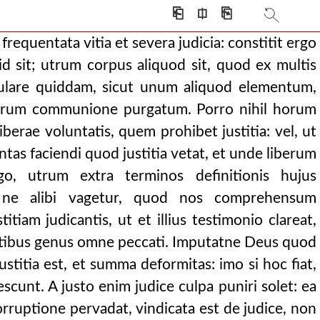
icos sabellianos voca
⎗
⎅
⎘
 praeceptorem tuum su
 frequentata vitia et severa judicia: constitit ergo
rei, de cujus adhu
 sit; utrum corpus aliquod sit, quod ex multis
liquod sit, quo
ulare quiddam, sicut unum aliquod elementum,
est, nec catholicu
uorum communione purgatum. Porro nihil horum
ant. manichaeus sc
iberae voluntatis, quem prohibet justitia: vel, ut
 exstitisset volun
ntas faciendi quod justitia vetat, et unde liberum
a, quantum apud m
go, utrum extra terminos definitionis hujus
ostquam et ipsum nomen
, ne alibi vagetur, quod nos comprehensum
is, et corpora cap
tiam judicantis, ut et illius testimonio clareat,
quia de nihilo» (d
mitibus genus omne peccati. Imputatne Deus quod
st: claret omnino quia
justitia est, et summa deformitas: imo si hoc fiat,
ntatem malam quia
scunt. A justo enim judice culpa puniri solet: ea
, quoniam ex ni
corruptione pervadat, vindicata est de judice, non