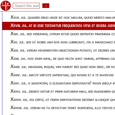
Xxv. jul. ad cujus nominis cavendam invidiam, frustra omnino
Xxvi. jul. verum adversum haec ludibria satis actum est: ven
Xxvii. jul. quaeris ergo unde sit hoc malum, quod merito malum
Xxviii. jul. at id esse testantur frequentata vitia et severa j
Xxix. jul. sed videamus, utrum istud quod definitio praemissa 
Xxx. jul. sed ut nobis jam ista non lubricant, ita a manichaeo
Xxxi. jul. verum vehementem objectionem putasti, ut diceres un
Xxxii. jul. hoc enim nihil, de quo facta sunt omnia, affirmas 
Xxxiii. jul. magnam, inquis, vim habuit res quae non erat, o
Xxxiv. jul. macte virtute sapientiae, qui novae et a te invent
Xxxv. jul. o sanitatem, o elegantiam disputantis! «non ideo,» 
Xxxvi. jul. dedisti igitur et primi naturam mali, sed inanio
Xxxvii. jul. egi certe, ut fidem disputationis decebat illudqu
Xxxviii. jul. verum ne tu detectum temet inspiciens, illo tente