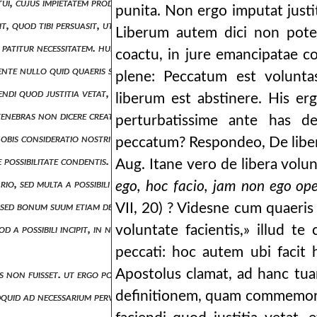
ui, cujus impietatem prodidi, coarguam falsitatem. cum ergo scriberes
punita. Non ergo imputat justi
t, quod tibi persuasit, ut crederes antiqui nihili violentiam causam m
Liberum autem dici non potest
i patitur necessitatem. huic motui animi libero, sine coactu originis inqu
coactu, in jure emancipatae co
gente nullo quid quaeris superius causas, quas definitio voluntatis exc
plene: Peccatum est volunta
uendi quod justitia vetat, et unde liberum est abstinere. quid est ipsa
liberum est abstinere. His er
is tenebras non dicere creaturam, sed absentia luminis remanere obscuri
perturbatissime ante has de
 nobis consideratio nostri reposcit officii, ut quid sit hoc quod obscu
peccatum? Respondeo, De libera
e possibilitate condentis. fecit etiam diversas naturas diversasque speci
Aug. Itane vero de libera volunt
ario, sed multa a possibili capiunt. hoc in cunctis licet videre corporib
ego, hoc facio, jam non ego ope
t: sed bonum suum etiam deo debet, qui parti huic, non quidem praejudi
VII, 20) ? Videsne cum quaeris
 quod a possibili incipit, in necessarium concludamus, omnia crimina ad
voluntate facientis,» illud 
peccati: hoc autem ubi faci
Apostolus clamat, ad hanc tu
sibilis non fuisset. ut ergo possit malum et bonum facere, necessarium es
definitionem, quam commemoras
uidquid ad necessarium pervenerit, ipsum pulsat auctorem.