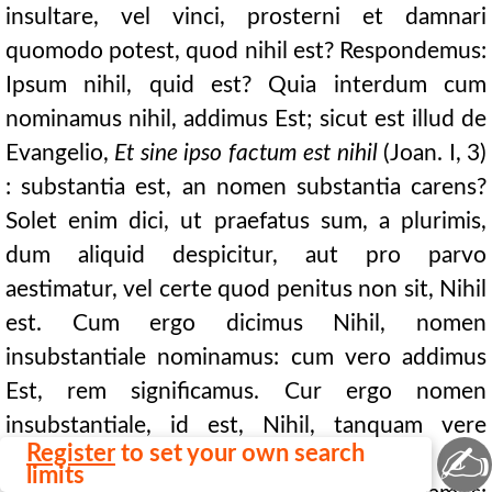
insultare, vel vinci, prosterni et damnari
quomodo potest, quod nihil est? Respondemus:
Ipsum nihil, quid est? Quia interdum cum
nominamus nihil, addimus Est; sicut est illud de
Evangelio,
Et sine ipso factum est nihil
(Joan. I, 3)
: substantia est, an nomen substantia carens?
Solet enim dici, ut praefatus sum, a plurimis,
dum aliquid despicitur, aut pro parvo
aestimatur, vel certe quod penitus non sit, Nihil
est. Cum ergo dicimus Nihil, nomen
insubstantiale nominamus: cum vero addimus
Est, rem significamus. Cur ergo nomen
insubstantiale, id est, Nihil, tanquam vere
✍
Register
to set your own search
aliquid sit dicimus, addendo Est? Omne enim
limits