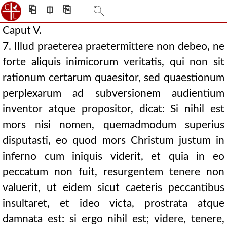
⎗
⎅
⎘
Caput V.
7. Illud praeterea praetermittere non debeo, ne
forte aliquis inimicorum veritatis, qui non sit
rationum certarum quaesitor, sed quaestionum
perplexarum ad subversionem audientium
inventor atque propositor, dicat: Si nihil est
mors nisi nomen, quemadmodum superius
disputasti, eo quod mors Christum justum in
inferno cum iniquis viderit, et quia in eo
peccatum non fuit, resurgentem tenere non
valuerit, ut eidem sicut caeteris peccantibus
insultaret, et ideo victa, prostrata atque
damnata est: si ergo nihil est; videre, tenere,