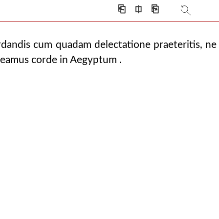
⎗
⎅
⎘
dandis cum quadam delectatione praeteritis, ne
deamus corde in Aegyptum .