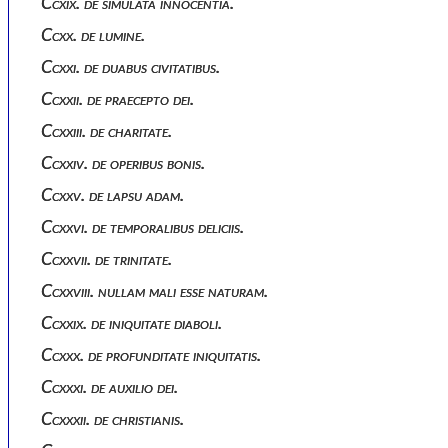
Ccxix. de simulata innocentia.
Ccxx. de lumine.
Ccxxi. de duabus civitatibus.
Ccxxii. de praecepto dei.
Ccxxiii. de charitate.
Ccxxiv. de operibus bonis.
Ccxxv. de lapsu adam.
Ccxxvi. de temporalibus deliciis.
Ccxxvii. de trinitate.
Ccxxviii. nullam mali esse naturam.
Ccxxix. de iniquitate diaboli.
Ccxxx. de profunditate iniquitatis.
Ccxxxi. de auxilio dei.
Ccxxxii. de christianis.