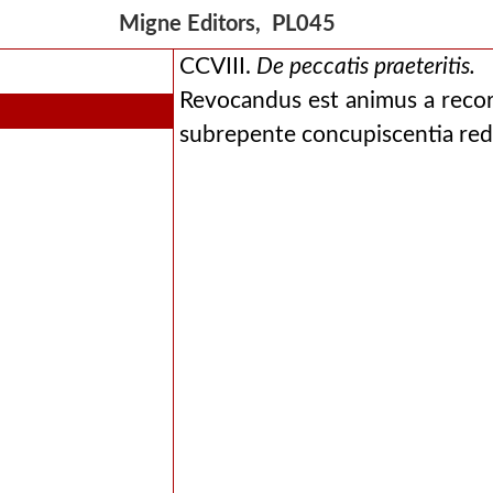
Migne Editors, PL045
CCVIII.
De peccatis praeteritis.
Revocandus est animus a recor
subrepente concupiscentia re