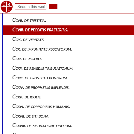
Ccv. de bonis quae nemo amittit invitus.
Ccvi. de fine fidelium.
Ccvii. de tristitia.
Ccviii. de peccatis praeteritis.
Ccix. de veritate.
Ccx. de impunitate peccatorum.
Ccxi. de misero.
Ccxii. de remediis tribulationum.
Ccxiii. de provectu bonorum.
Ccxiv. de prophetiis implendis.
Ccxv. de idolis.
Ccxvi. de corporibus humanis.
Ccxvii. de siti bona.
Ccxviii. de meditatione fidelium.