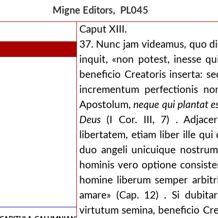
Migne Editors, PL045
Caput XIII.
37. Nunc jam videamus, quo dis
inquit, «non potest, inesse q
beneficio Creatoris inserta: se
incrementum perfectionis no
Apostolum,
neque qui plantat es
Deus
(I Cor. III, 7) . Adjac
libertatem, etiam liber ille qui
duo angeli unicuique nostrum
hominis vero optione consister
homine liberum semper arbitri
amare» (Cap. 12) . Si dubita
virtutum semina, beneficio Cre