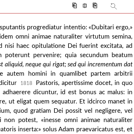
⎗
⎅
⎘
putantis progrediatur intentio: «Dubitari ergo,»
uidem omni animae naturaliter virtutum semina,
d nisi haec opitulatione Dei fuerint excitata, ad
n poterunt pervenire; quia secundum beatum
t aliquid, neque qui rigat; sed qui incrementum dat
ere autem homini in quamlibet partem arbitrii
 dicitur
Pastoris, apertissime docet, in quo
1818
 adhaerere dicuntur, id est bonus ac malus: in
e, ut eligat quem sequatur. Et idcirco manet in
um, quod gratiam Dei possit vel negligere, vel
ri non potest, «inesse omni animae naturaliter
atoris inserta:» solus Adam praevaricatus est, et