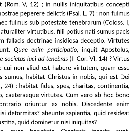
(Rom. V, 12) ; in nullis iniquitatibus concepti
ostrae peperere delictis (Psal. L, 7) ; non fuimus
 , nec fuimus sub potestate tenebrarum (Coloss. I,
nus.
turaliter virtutibus, filii potius nati sumus pacis
m fallacis doctrinae insidiosa deceptio. Virtutes
sunt.
Quae enim participatio,
inquit Apostolus,
s.
e societas luci ad tenebras
(II Cor. VI, 14) ? Virtus
: cui non aliud est habere virtutem, quam esse
s sumus, habitat Christus in nobis, qui est Dei
I, 24) : habitat fides, spes, charitas, continentia,
udo, caeteraeque virtutes. Cum vero ab hoc bono
ntrario oriuntur ex nobis. Discedente enim
isi deformitas? abeunte sapientia, quid resideat
ustitia, quid dominetur nisi iniquitas?