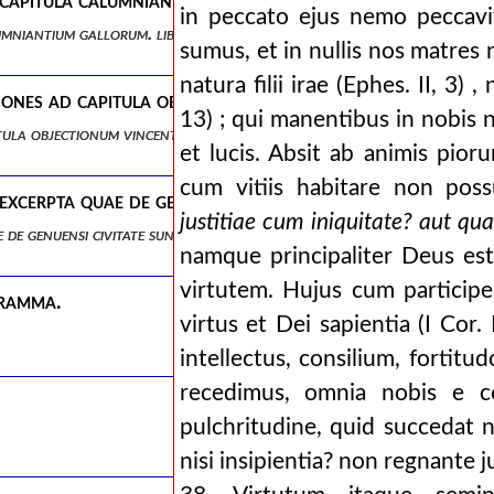
capitula calumniantium gallorum. liber unus.
in peccato ejus nemo peccavit 
umniantium gallorum. liber unus.
sumus, et in nullis nos matres n
natura filii irae (Ephes. II, 3)
iones ad capitula objectionum vincentianarum. . liber u
13) ; qui manentibus in nobis na
tula objectionum vincentianarum. . liber unus.
et lucis. Absit ab animis pioru
cum vitiis habitare non pos
xcerpta quae de genuensi civitate sunt missa. liber unu
justitiae cum iniquitate? aut qua
de genuensi civitate sunt missa. liber unus.
namque principaliter Deus est
virtutem. Hujus cum participe
gramma.
virtus et Dei sapientia (I Cor. 
intellectus, consilium, fortit
recedimus, omnia nobis e co
pulchritudine, quid succedat n
nisi insipientia? non regnante j