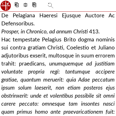
⎗
⎅
⎘
De Pelagiana Haeresi Ejusque Auctore Ac
Defensoribus.
Prosper, in Chronico, ad annum Christi
413.
Hac tempestate Pelagius Brito dogma nominis
sui contra gratiam Christi, Coelestio et Juliano
adjutoribus exserit, multosque in suum errorem
trahit: praedicans,
unumquemque ad justitiam
voluntate propria regi: tantumque accipere
gratiae, quantum meruerit: quia Adae peccatum
ipsum solum laeserit, non etiam posteros ejus
obstrinxerit: unde et volentibus possibile sit omni
carere peccato: omnesque tam insontes nasci
quam primus homo ante praevaricationem fuit: