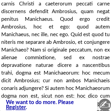
carnis Christi a caeterorum peccati carne
discernens defendit Ambrosius, quam negat
penitus Manichaeus. Quod ergo credit
Ambrosius, hoc et ego: quod autem
Manichaeus, nec ille, nec ego. Quid est quod tu
niteris me separare ab Ambrosio, et conjungere
Manichaeo? Nam si originale peccatum, non ex
alienae commixtione, sed ex nostrae
depravatione naturae dicere a nascentibus
trahi, dogma est Manichaeorum: hoc mecum
dicit Ambrosius; cur non ambos Manichaeis
conaris adjungere? Si autem hoc Manichaeorum
dogma non est, sicut non est: hoc dico cum
✍
We want to do more. Please
Ambrosio; cur non ambos a Manichaeis dignaris
Register
.