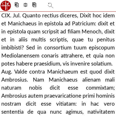
⎗
⎅
⎘
CIX. Jul. Quanto rectius diceres, Dixit hoc idem
et Manichaeus in epistola ad Patricium: dixit et
in epistola quam scripsit ad filiam Menoch, dixit
et in aliis multis scriptis, quae tu penitus
imbibisti? Sed in consortium tuum episcopum
Mediolanensem conaris attrahere, et quia non
potes habere praesidium, vis invenire solatium.
Aug. Valde contra Manichaeum est quod dixit
Ambrosius. Nam Manichaeus alienam mali
naturam nobis dicit esse commixtam;
Ambrosius autem praevaricatione primi hominis
nostram dicit esse vitiatam: in hac vero
sententia de qua nunc agimus, nativitatem