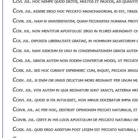
Ccvi. jul. hoc nempe quod dicitis, multos et paucos, ad quan
Ccvii. jul. assere ergo hoc peccato manichaeorum, id est, trad
Ccviii. jul. nam si universitatem, quam fecunditas humana prot
Ccix. jul. non mentitur apostolus: ergo in plures abundavit ch
Ccx. jul. exposita liberalitate gratiae, in hominum salvator
Ccxi. jul. nam judicium ex uno in condemnationem gratia autem 
Ccxii. jul. gratia autem non eodem confertur modo, ut peccati
Ccxiii. jul. sed hoc curavit exprimere: cum, inquit, peccata s
Ccxiv. jul. si enim ob unius delictum mors regnavit per unum 
Ccxv. jul. vita autem in qua regnaturi sunt sancti, aeterna 
Ccxvi. jul. quod si ita intulisset, non minus docebatur impia 
Ccxvii. jul. ac per hoc, destruit opinionem peccati naturalis, 
Ccxviii. jul. certe in his locis apostolum de peccato naturali d
Ccxix. jul. quid ergo additum post legem est peccato natura