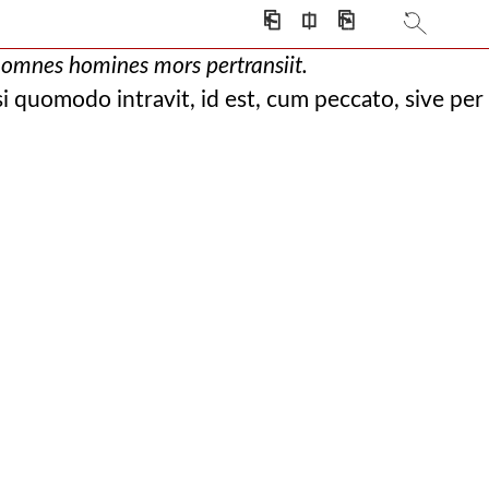
se perspicuam,
⎗
⎅
⎘
t cui malum hoc non
n omnes homines mors pertransiit.
ricationis asper
i quomodo intravit, id est, cum peccato, sive per
r materias ulti
ssa est. approbavit
argumentaris, non u
 traducis interem
i virus obtinuit. ante
de naturali (quod ess
pus dei, non pec
ei et donum, i
enti haec sententi