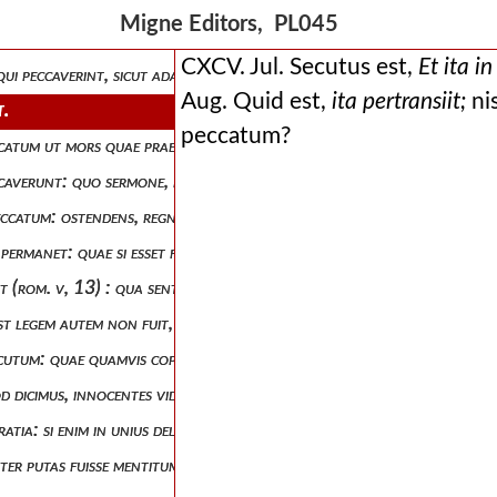
unt in similitudine praevaricationis adae: vides eum distinctionem fecis
Migne Editors, PL045
re: quod si esset, omnes prorsus aequaliter colligaret nemo ergo esse
CXCV. Jul. Secutus est,
Et ita i
s qui peccaverint, sicut adam alios quos nec similitudo antiquae praeva
Aug. Quid est,
ita pertransiit;
nis
t.
peccatum?
peccatum ut mors quae praecucurrit judicante justitia, secuta probaretu
eccaverunt: quo sermone, non nascentis ruina, sed opera agentis expre
peccatum: ostendens, regnum peccati lata lege cecidisse.
m permanet: quae si esset fons peccatorum et frutex diaboli, sicut tu 
t (rom. v, 13) : qua sententia, sicut et omnibus dictis suis, opinionem
, post legem autem non fuit, nunquam omnino quo noceret humano gener
 elocutum: quae quamvis copiosa essent, ad probandum nihil apostolum 
quod dicimus, innocentes videlicet ante propriae voluntatis usum, rude o
gratia: si enim in unius delicto multi mortui sunt, multo magis gratia d
udenter putas fuisse mentitum doce quemadmodum de naturali peccato dic