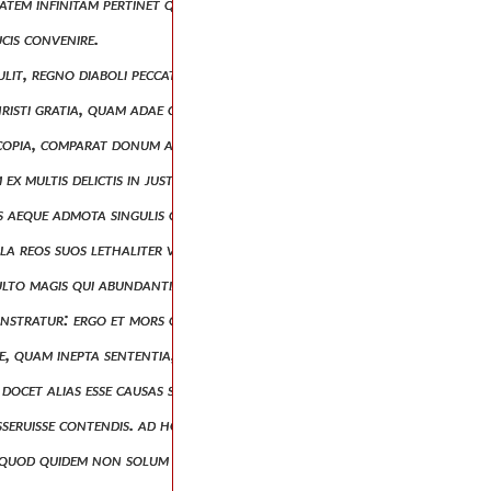
titatem infinitam pertinet quoniam in comparatione mutua, aut multitu
ucis convenire.
ulit, regno diaboli peccatum naturale transcripsit, et inde in extrema
risti gratia, quam adae culpa, cujus imitatione dicuntur peccasse qui 
um copia, comparat donum atque peccatum: et eruditissime ad laudem do
ex multis delictis in justificationem (rom. v, 16) : id est, peccata qu
s aeque admota singulis crebro repetatur: sed infusa semel uno virtut
ingula reos suos lethaliter vulnerassent, innumerabiliter confossos ho
multo magis qui abundantiam gratiae et donum justitiae accipiunt, in v
monstratur: ergo et mors quae iniquitatem voluntariam sequitur, aeter
esse, quam inepta sententia, qua et comparatio ipsa in diverso proposi
et docet alias esse causas substantiae, alias voluntatis. ac ne intellig
isseruisse contendis. ad hoc supra dixerat, usque ad legem fuisse, ut in
li, quod quidem non solum prohibitum aut condemnatum, verum etiam n