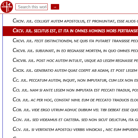
Cxcii. jul. regnavit, inquit, mors etiam in eos qui non peccaver
Cxciii. jul. quae divisio naturali peccato non potest conveni
Cxciv. jul. colligit autem apostolus, et pronuntiat, esse alio
Cxcv. jul. secutus est, et ita in omnes homines mors pertransii
Cxcvi. jul. fecit distinctionem, ne quis ita putaret transisse 
Cxcvii. jul. subjunxit, in eo regnasse mortem, in quo omnes p
Cxcviii. jul. post hoc autem intulit, usque ad legem regnasse 
Cxcix. jul. generatio autem quae coepit ab adam, et post lege
Cc. jul. peccatum autem, inquit, non imputatur, cum lex non es
Cci. jul. nam si ante legem non imputata est peccati tradux
Ccii. jul. ac per hoc, constat nihil eum de peccato traducis
Cciii. jul. vide ergo utrum adhuc dubium vel tibi debeat esse 
Cciv. jul. sed videamus et caetera. sed non sicut delictum, ita 
Ccv. jul. si veritatem apostoli verbis vindicas , nec eum imp