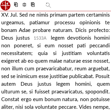
⎗
⎅
⎘
XV. Jul. Sed ne nimis primam partem certaminis
urgeamus, patiamur processu opinionis te
bonam Adae probare naturam. Dicis profecto:
Deus justus
legem devotionis homini
1533A
non poneret, si eum nosset pati peccandi
necessitatem; quia si justitiam voluntatis
exigeret ab eo quem malae naturae esse nosset,
non illum cum praevaricabatur, reum arguebat,
sed se inimicum esse justitiae publicabat. Posuit
autem Deus justus legem homini, quem
ulturum se, si fuisset praevaricatus, spopondit.
Constat ergo eum bonum natura, non potuisse
aliter, nisi sola voluntate peccare. Vides nempe,