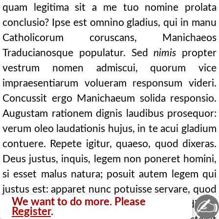
quam legitima sit a me tuo nomine prolata
conclusio? Ipse est omnino gladius, qui in manu
Catholicorum coruscans, Manichaeos
Traducianosque populatur. Sed
nimis
propter
vestrum nomen admiscui, quorum vice
impraesentiarum volueram responsum videri.
Concussit ergo Manichaeum solida responsio.
Augustam rationem dignis laudibus prosequor:
verum oleo laudationis hujus, in te acui gladium
contuere. Repete igitur, quaeso, quod dixeras.
Deus justus, inquis, legem non poneret homini,
si esset malus natura; posuit autem legem qui
justus est: apparet nunc potuisse servare, quod
✍
We want to do more. Please
aequissimus imperavit; quoniam nisi obediendi
Register
.