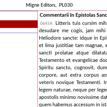
Migne Editors, PL030
Commentarii In Epistolas Sanct
Litteris tuis cursim mihi
0645A
desudare me cogis, jam mihi 
Heliodore sancte: idque in Epis
et lima justitiae tam magnae, 
sancti prolatae atque dilata
Testamento et evangelicae doc
Spiritu sancto, cognovit, d
corpore, aut extra corpus as
veteris novique Testamenti. I
legem naturae, neque per legem
apostolis minimo novissime d
quem habemus accessum in ista 