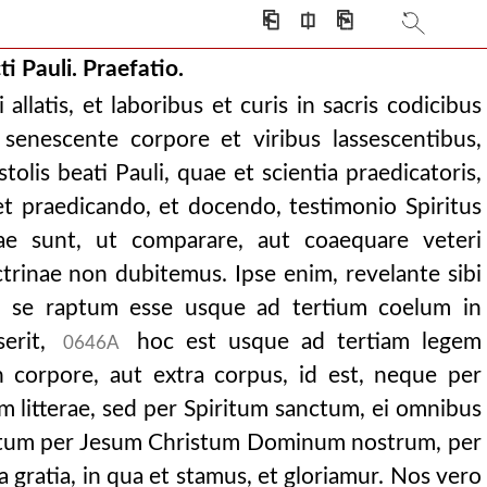
⎗
⎅
⎘
i Pauli. Praefatio.
 allatis, et laboribus et curis in sacris codicibus
senescente corpore et viribus lassescentibus,
tolis beati Pauli, quae et scientia praedicatoris,
et praedicando, et docendo, testimonio Spiritus
tae sunt, ut comparare, aut coaequare veteri
trinae non dubitemus. Ipse enim, revelante sibi
um se raptum esse usque ad tertium coelum in
serit,
hoc est usque ad tertiam legem
0646A
n corpore, aut extra corpus, id est, neque per
 litterae, sed per Spiritum sanctum, ei omnibus
atum per Jesum Christum Dominum nostrum, per
gratia, in qua et stamus, et gloriamur. Nos vero