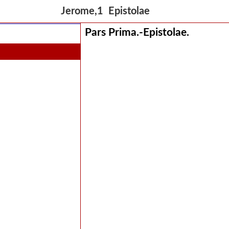
continens scripta supposititia.
Jerome,1 Epistolae
Pars Prima.-Epistolae.