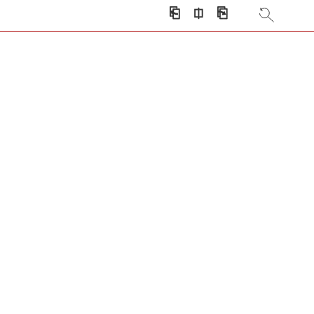
⎗
⎅
⎘