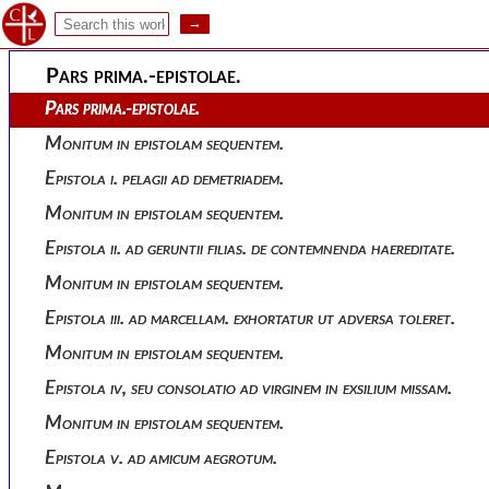
S. eusebii hieronymi, stridonensis presbyteri, operum mantissa 
Pars prima.-epistolae.
Pars prima.-epistolae.
Monitum in epistolam sequentem.
Epistola i. pelagii ad demetriadem.
Monitum in epistolam sequentem.
Epistola ii. ad geruntii filias. de contemnenda haereditate.
Monitum in epistolam sequentem.
Epistola iii. ad marcellam. exhortatur ut adversa toleret.
Monitum in epistolam sequentem.
Epistola iv, seu consolatio ad virginem in exsilium missam.
Monitum in epistolam sequentem.
Epistola v. ad amicum aegrotum.