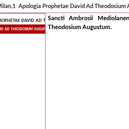
Milan,1 Apologia Prophetae David Ad Theodosiu
Sancti Ambrosii Mediolane
 prophetae david ad theodosium augustum.
Theodosium Augustum.
avid ad theodosium augustum.