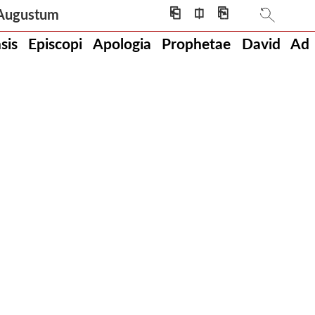
⎗
⎅
⎘
m Augustum
nsis Episcopi Apologia Prophetae David Ad