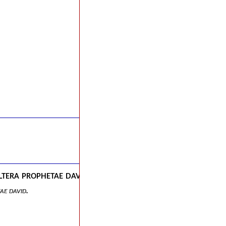
ltera prophetae david.
ae david.