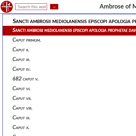
In apologiam prophetae david admonitio.
Ambrose of 
Sancti ambrosii mediolanensis episcopi apologia
Sancti ambrosii mediolanensis episcopi apologia prophetae d
Caput primum.
Caput ii.
Caput iii.
Caput iv.
682 caput v.
Caput vi.
Caput vii.
Caput viii.
Caput ix.
Caput x.