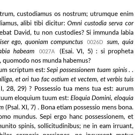
strum, custodiamus os nostrum; utrumque enim
iamus, alibi tibi dicitur:
Omni custodia serva cor
diebat David, tu non custodies? Si immunda labia
iser ego, quoniam compunctus
sum, quia
0026D
abia habeam
(Esai. VI, 5) : si propheta
0027A
a, quomodo nos munda habemus?
rum scriptum est:
Sepi possessionem tuam spinis . .
liga, et ori tuo fac ostium et vectem, et verbis tuis
II, 28, 29) ? Possessio tua mens tua est: aurum
tuum eloquium tuum est:
Eloquia Domini, eloquia
um
(Psal. XI, 7) . Bona etiam possessio mens bona.
homo mundus. Sepi ergo hanc possessionem, et
unito spinis, sollicitudinibus; ne in eam irruant,