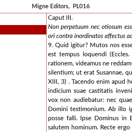
Migne Editors, PL016
Caput III.
Non perpetuum nec otiosum esse
ori contra inordinatos affectus a
9. Quid igitur? Mutos nos ess
est tempus loquendi (Eccles.
rationem, videamus ne reddamus
silentium; ut erat Susannae, q
XIII, 3) . Tacendo enim apud 
indicium suae castitatis inven
vox non audiebatur: nec qua
Domini testimonium. Ab illo i
posse falli. Ipse Dominus in
salutem hominum. Recte ergo D