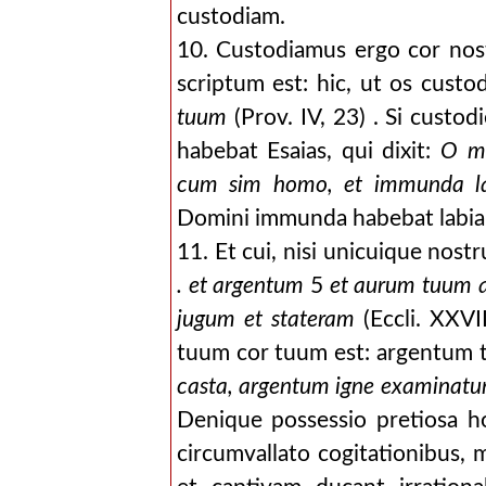
custodiam.
10. Custodiamus ergo cor no
scriptum est: hic, ut os custod
tuum
(Prov. IV, 23) . Si custo
habebat Esaias, qui dixit:
O m
cum sim homo, et immunda l
Domini immunda habebat labi
11. Et cui, nisi unicuique nost
. et argentum
5
et aurum tuum al
jugum et stateram
(Eccli. XXVI
tuum cor tuum est: argentum 
casta, argentum igne examinat
Denique possessio pretiosa 
circumvallato cogitationibus, m