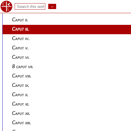
Liber primus.
1 caput primum.
Caput ii.
Caput iii.
Caput iv.
Caput v.
Caput vi.
8 caput vii.
Caput viii.
Caput ix.
Caput x.
Caput xi.
Caput xii.
Caput xiii.