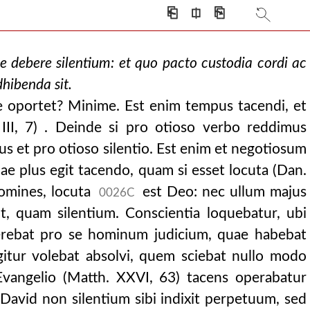
⎗
⎅
⎘
 debere silentium: et quo pacto custodia cordi ac
dhibenda sit.
e oportet? Minime. Est enim tempus tacendi, et
 III, 7) . Deinde si pro otioso verbo reddimus
 et pro otioso silentio. Est enim et negotiosum
uae plus egit tacendo, quam si esset locuta (Dan.
homines, locuta
est Deo: nec ullum majus
0026C
it, quam silentium. Conscientia loquebatur, ubi
erebat pro se hominum judicium, quae habebat
gitur volebat absolvi, quem sciebat nullo modo
 Evangelio (Matth. XXVI, 63) tacens operabatur
avid non silentium sibi indixit perpetuum, sed