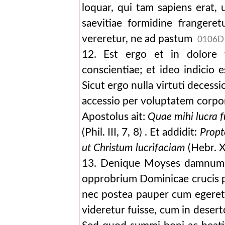
loquar, qui tam sapiens erat, 
saevitiae formidine frangeret
vereretur, ne ad pastum
0106D
12. Est ergo et in dolore v
conscientiae; et ideo indicio 
Sicut ergo nulla virtuti decess
accessio per voluptatem corp
Apostolus ait:
Quae mihi lucra f
(Phil. III, 7, 8) . Et addidit:
Propt
ut Christum lucrifaciam
(Hebr. XI
13. Denique Moyses damnum s
opprobrium Dominicae crucis p
nec postea pauper cum egeret a
videretur fuisse, cum in desert