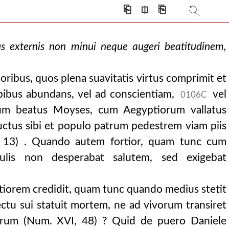
⎗
⎅
⎘
s externis non minui neque augeri beatitudinem,
loribus, quos plena suavitatis virtus comprimit et
opibus abundans, vel ad conscientiam,
vel
0106C
um beatus Moyses, cum Aegyptiorum vallatus
fluctus sibi et populo patrum pedestrem viam piis
V, 13) . Quando autem fortior, quam tunc cum
culis non desperabat salutem, sed exigebat
tiorem credidit, quam tunc quando medius stetit
ectu sui statuit mortem, ne ad vivorum transiret
rum (Num. XVI, 48) ? Quid de puero Daniele