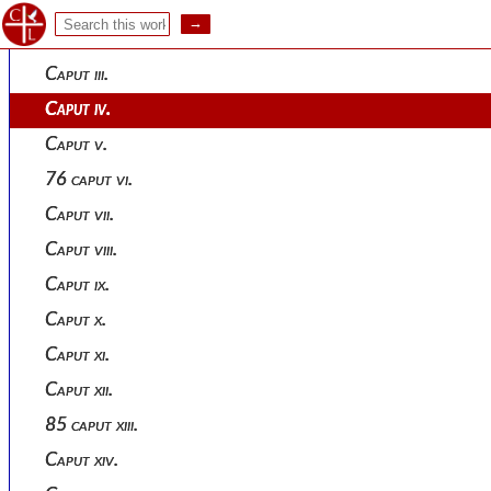
69 caput i.
Caput ii.
Caput iii.
Caput iv.
Caput v.
76 caput vi.
Caput vii.
Caput viii.
Caput ix.
Caput x.
Caput xi.
Caput xii.
85 caput xiii.
Caput xiv.