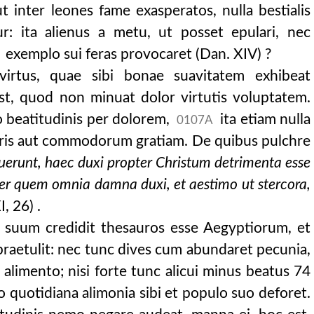
ut inter leones fame exasperatos, nulla bestialis
ur: ita alienus a metu, ut posset epulari, nec
exemplo sui feras provocaret (Dan. XIV) ?
irtus, quae sibi bonae suavitatem exhibeat
est, quod non minuat dolor virtutis voluptatem.
io beatitudinis per dolorem,
ita etiam nulla
0107A
oris aut commodorum gratiam. De quibus pulchre
uerunt, haec duxi propter Christum detrimenta esse
er quem omnia damna duxi, et aestimo ut stercora,
, 26) .
uum credidit thesauros esse Aegyptiorum, et
raetulit: nec tunc dives cum abundaret pecunia,
limento; nisi forte tunc alicui minus beatus 74
o quotidiana alimonia sibi et populo suo deforet.