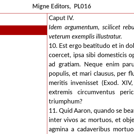
Migne Editors, PL016
Caput IV.
Idem argumentum, scilicet rebu
veterum exemplis illustratur.
10. Est ergo beatitudo et in do
coercet, ipsa sibi domesticis 
ad gratiam. Neque enim par
populis, et mari clausus, per 
meritis invenisset (Exod. XI
extremis circumventus peri
triumphum?
11. Quid Aaron, quando se bea
inter vivos ac mortuos, et obj
agmina a cadaveribus mortuo