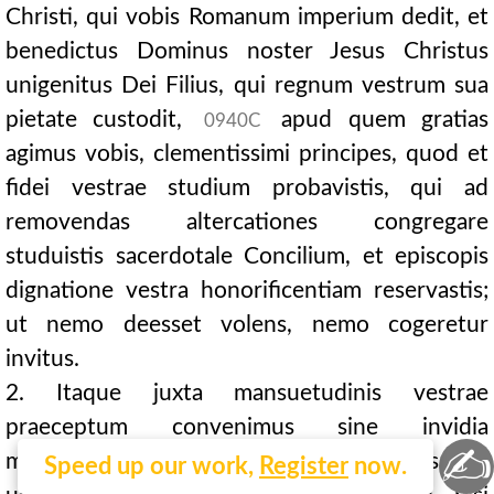
Christi, qui vobis Romanum imperium dedit, et
benedictus Dominus noster Jesus Christus
unigenitus Dei Filius, qui regnum vestrum sua
pietate custodit,
apud quem gratias
0940C
agimus vobis, clementissimi principes, quod et
fidei vestrae studium probavistis, qui ad
removendas altercationes congregare
studuistis sacerdotale Concilium, et episcopis
dignatione vestra honorificentiam reservastis;
ut nemo deesset volens, nemo cogeretur
invitus.
2. Itaque juxta mansuetudinis vestrae
praeceptum convenimus sine invidia
✍
multitudinis, et cum affectu disceptationis: nec
Speed up our work,
Register
now.