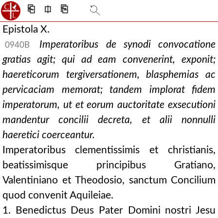
⎗
⎅
⎘
Epistola X.
Imperatoribus de synodi convocatione
0940B
gratias agit; qui ad eam convenerint, exponit;
haereticorum tergiversationem, blasphemias ac
pervicaciam memorat; tandem implorat fidem
imperatorum, ut et eorum auctoritate exsecutioni
mandentur concilii decreta, et alii nonnulli
haeretici coerceantur.
Imperatoribus clementissimis et christianis,
beatissimisque principibus Gratiano,
Valentiniano et Theodosio, sanctum Concilium
quod convenit Aquileiae.
1. Benedictus Deus Pater Domini nostri Jesu