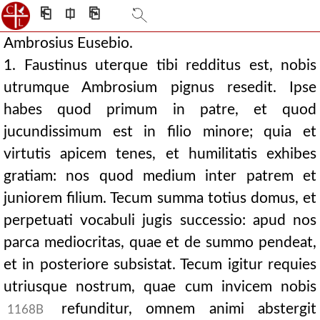
⎗
⎅
⎘
Ambrosius Eusebio.
1. Faustinus uterque tibi redditus est, nobis
utrumque Ambrosium pignus resedit. Ipse
habes quod primum in patre, et quod
jucundissimum est in filio minore; quia et
virtutis apicem tenes, et humilitatis exhibes
gratiam: nos quod medium inter patrem et
juniorem filium. Tecum summa totius domus, et
perpetuati vocabuli jugis successio: apud nos
parca mediocritas, quae et de summo pendeat,
et in posteriore subsistat. Tecum igitur requies
utriusque nostrum, quae cum invicem nobis
refunditur, omnem animi abstergit
1168B