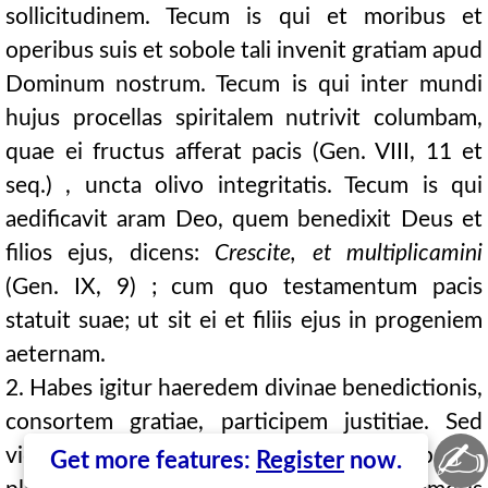
sollicitudinem. Tecum is qui et moribus et
operibus suis et sobole tali invenit gratiam apud
Dominum nostrum. Tecum is qui inter mundi
hujus procellas spiritalem nutrivit columbam,
quae ei fructus afferat pacis (Gen. VIII, 11 et
seq.) , uncta olivo integritatis. Tecum is qui
aedificavit aram Deo, quem benedixit Deus et
filios ejus, dicens:
Crescite, et multiplicamini
(Gen. IX, 9) ; cum quo testamentum pacis
statuit suae; ut sit ei et filiis ejus in progeniem
aeternam.
2. Habes igitur haeredem divinae benedictionis,
consortem gratiae, participem justitiae. Sed
✍
vide, quaeso, ne iste noster Noe agricola, bonus
Get more features:
Register
now.