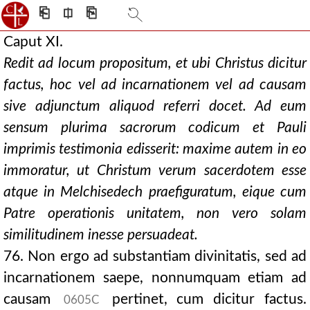
⎗
⎅
⎘
Caput XI.
Redit ad locum propositum, et ubi Christus dicitur
factus, hoc vel ad incarnationem vel ad causam
sive adjunctum aliquod referri docet. Ad eum
sensum plurima sacrorum codicum et Pauli
imprimis testimonia edisserit: maxime autem in eo
immoratur, ut Christum verum sacerdotem esse
atque in Melchisedech praefiguratum, eique cum
Patre operationis unitatem, non vero solam
similitudinem inesse persuadeat.
76. Non ergo ad substantiam divinitatis, sed ad
incarnationem saepe, nonnumquam etiam ad
causam
pertinet, cum dicitur factus.
0605C