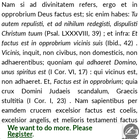
Nam si ad divinitatem refers, ergo et in
opprobrium Deus factus est; sic enim habes:
Tu
autem repulisti, et ad nihilum redegisti, dispulisti
Christum tuum
(Psal. LXXXVIII, 39) ; et infra:
Et
factus est in opprobrium vicinis suis
(Ibid., 42) .
Vicinis,
inquit, non civibus, non domesticis, non
adhaerentibus; quoniam
qui adhaeret Domino,
unus spiritus est
(I Cor. VI, 17) : qui vicinus est,
non adhaeret. Et,
Factus est in opprobrium;
quia
crux Domini Judaeis scandalum, Graecis
stultitia (I Cor. I, 23) . Nam sapientibus per
eamdem crucem excelsior factus est coelis,
excelsior angelis, et melioris testamenti factus
✍
We want to do more. Please
est sponsor, ipse qui erat prioris.
Register
.