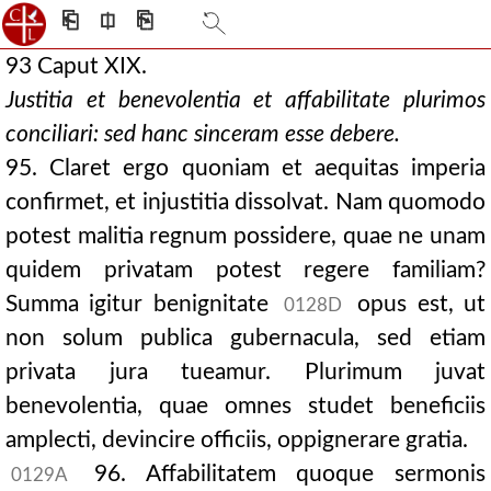
⎗
⎅
⎘
93 Caput XIX.
Justitia et benevolentia et affabilitate plurimos
conciliari: sed hanc sinceram esse debere.
95. Claret ergo quoniam et aequitas imperia
confirmet, et injustitia dissolvat. Nam quomodo
potest malitia regnum possidere, quae ne unam
quidem privatam potest regere familiam?
Summa igitur benignitate
opus est, ut
0128D
non solum publica gubernacula, sed etiam
privata jura tueamur. Plurimum juvat
benevolentia, quae omnes studet beneficiis
amplecti, devincire officiis, oppignerare gratia.
96. Affabilitatem quoque sermonis
0129A