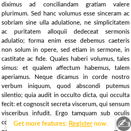
diximus ad conciliandam gratiam valere
plurimum. Sed hanc volumus esse sinceram ac
sobriam sine ulla adulatione, ne simplicitatem
ac puritatem alloquii dedeceat sermonis
adulatio; forma enim esse debemus caeteris
non solum in opere, sed etiam in sermone, in
castitate ac fide. Quales haberi volumus, tales
simus: et qualem affectum habemus, talem
aperiamus. Neque dicamus in corde nostro
verbum iniquum, quod abscondi putemus
silentio; quia audit in occulto dicta, qui occulta
fecit: et cognoscit secreta viscerum, qui sensum
visceribus infudit. Ergo tamquam sub oculis
✍
constituti judicis, quidquid gerimus, in luce
Get more features:
Register
now.