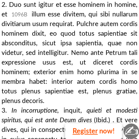
2. Duo sunt igitur et esse hominem in homine,
et
illum esse divitem, qui sibi nullarum
1096B
divitiarum usum requirat. Pulchre autem cordis
hominem dixit, eo quod totus sapientiae sit
absconditus, sicut ipsa sapientia, quae non
videtur, sed intelligitur. Nemo ante Petrum tali
expressione usus est, ut diceret cordis
hominem; exterior enim homo plurima in se
membra habet: interior autem cordis homo
totus plenus sapientiae est, plenus gratiae,
plenus decoris.
3.
In incorruptione,
inquit,
quieti et modesti
spiritus, qui est ante Deum dives
(Ibid.) . Et vere
✍
dives, qui in conspectu Dei potest dives videri,
Register
now!