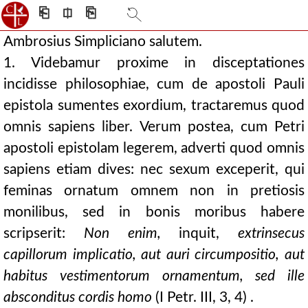
⎗
⎅
⎘
Ambrosius Simpliciano salutem.
1. Videbamur proxime in disceptationes
incidisse philosophiae, cum de apostoli Pauli
epistola sumentes exordium, tractaremus quod
omnis sapiens liber. Verum postea, cum Petri
apostoli epistolam legerem, adverti quod omnis
sapiens etiam dives: nec sexum exceperit, qui
feminas ornatum omnem non in pretiosis
monilibus, sed in bonis moribus habere
scripserit:
Non enim,
inquit,
extrinsecus
capillorum implicatio, aut auri circumpositio, aut
habitus vestimentorum ornamentum, sed ille
absconditus cordis homo
(I Petr. III, 3, 4) .