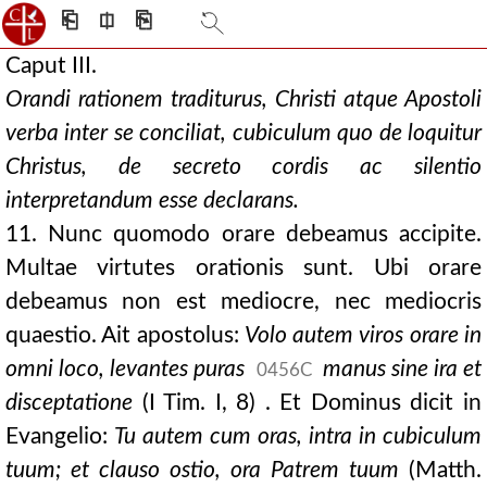
⎗
⎅
⎘
Caput III.
Orandi rationem traditurus, Christi atque Apostoli
verba inter se conciliat, cubiculum quo de loquitur
Christus, de secreto cordis ac silentio
interpretandum esse declarans.
11. Nunc quomodo orare debeamus accipite.
Multae virtutes orationis sunt. Ubi orare
debeamus non est mediocre, nec mediocris
quaestio. Ait apostolus:
Volo autem viros orare in
omni loco, levantes puras
manus sine ira et
0456C
disceptatione
(I Tim. I, 8) . Et Dominus dicit in
Evangelio:
Tu autem cum oras, intra in cubiculum
tuum; et clauso ostio, ora Patrem tuum
(Matth.