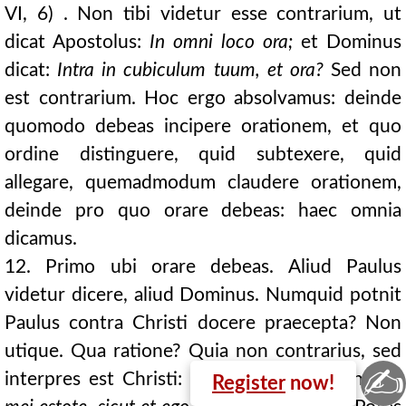
VI, 6) . Non tibi videtur esse contrarium, ut
dicat Apostolus:
In omni loco ora;
et Dominus
dicat:
Intra in cubiculum tuum, et ora?
Sed non
est contrarium. Hoc ergo absolvamus: deinde
quomodo debeas incipere orationem, et quo
ordine distinguere, quid subtexere, quid
allegare, quemadmodum claudere orationem,
deinde pro quo orare debeas: haec omnia
dicamus.
12. Primo ubi orare debeas. Aliud Paulus
videtur dicere, aliud Dominus. Numquid potnit
Paulus contra Christi docere praecepta? Non
utique. Qua ratione? Quia non contrarius, sed
✍
interpres est Christi:
Imitatores,
inquit,
0456D
Register
now!