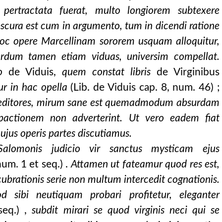
ertractata fuerat, multo longiorem subtexere
scura est cum in argumento, tum in dicendi ratione
hoc opere Marcellinam sororem usquam alloquitur,
terdum tamen etiam viduas, universim compellat.
ro
de Viduis,
quem constat libris
de Virginibus
ur in hac opella
(Lib. de Viduis cap. 8, num. 46) ;
 editores, mirum sane est quemadmodum absurdam
actionem non adverterint. Ut vero eadem fiat
hujus operis partes discutiamus.
Salomonis judicio vir sanctus mysticam ejus
um. 1 et seq.) .
Attamen ut fateamur quod res est,
cubrationis serie non multum intercedit cognationis.
od sibi neutiquam probari profitetur, eleganter
seq.) ,
subdit mirari se quod virginis neci qui se