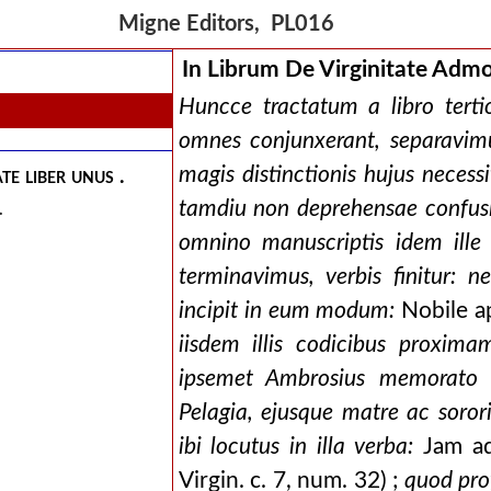
Migne Editors, PL016
In Librum De Virginitate Admo
Huncce tractatum a libro terti
omnes conjunxerant, separavimu
magis distinctionis hujus nece
te liber unus .
tamdiu non deprehensae confusi
.
omnino manuscriptis idem ille 
terminavimus, verbis finitur:
incipit in eum modum:
Nobile a
iisdem illis codicibus proxima
ipsemet Ambrosius memorato l
Pelagia, ejusque matre ac soror
ibi locutus in illa verba:
Jam ad
Virgin. c. 7, num. 32) ;
quod pro