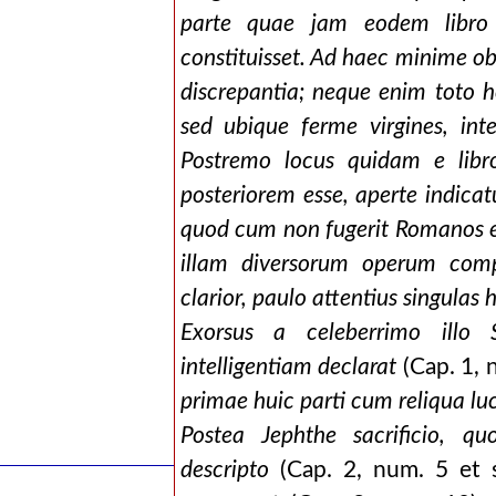
parte quae jam eodem libro p
constituisset. Ad haec minime ob
discrepantia; neque enim toto 
sed ubique ferme virgines, in
Postremo locus quidam e lib
posteriorem esse, aperte indicat
quod cum non fugerit Romanos
illam diversorum operum comp
clarior, paulo attentius singulas 
Exorsus a celeberrimo illo 
intelligentiam declarat
(Cap. 1, n
primae huic parti cum reliqua lu
Postea Jephthe sacrificio, qu
descripto
(Cap. 2, num. 5 et 