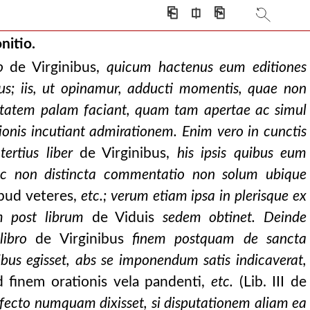
⎗
⎅
⎘
nitio.
o
de Virginibus,
quicum hactenus eum editiones
s; iis, ut opinamur, adducti momentis, quae non
ssitatem palam faciant, quam tam apertae ac simul
onis incutiant admirationem. Enim vero in cunctis
tertius liber
de Virginibus,
his ipsis quibus eum
 nec non distincta commentatio non solum ubique
pud veteres,
etc.; verum etiam ipsa in plerisque ex
m post librum
de Viduis
sedem obtinet. Deinde
ibro
de Virginibus
finem postquam de sancta
ibus egisset, abs se imponendum satis indicaverat,
 finem orationis vela pandenti,
etc.
(Lib. III de
fecto numquam dixisset, si disputationem aliam ea