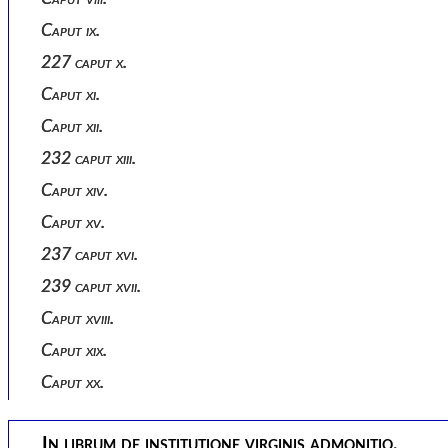
Caput ix.
227 caput x.
Caput xi.
Caput xii.
232 caput xiii.
Caput xiv.
Caput xv.
237 caput xvi.
239 caput xvii.
Caput xviii.
Caput xix.
Caput xx.
In librum de institutione virginis admonitio.