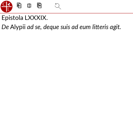
⎗
⎅
⎘
Epistola LXXXIX.
De
Alypii
ad se, deque suis ad eum litteris agit.