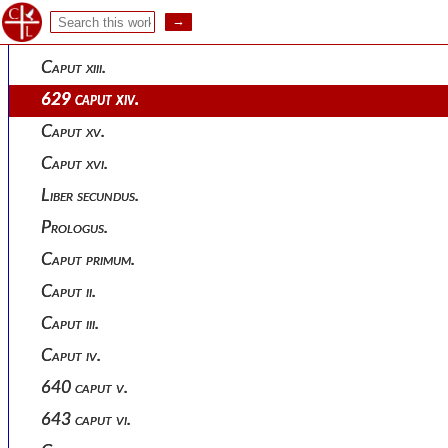
Caput xi.
Caput xii.
Caput xiii.
629 caput xiv.
Caput xv.
Caput xvi.
Liber secundus.
Prologus.
Caput primum.
Caput ii.
Caput iii.
Caput iv.
640 caput v.
643 caput vi.