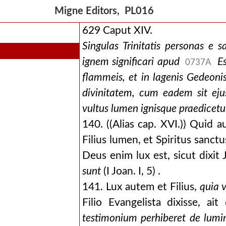
Migne Editors, PL016
629 Caput XIV.
Singulas Trinitatis personas e 
ignem significari apud
Es
0737A
flammeis, et in lagenis Gedeonis
divinitatem, cum eadem sit ejus
vultus lumen ignisque praedicetu
140. ((Alias cap. XVI.)) Quid 
Filius lumen, et Spiritus sanc
Deus enim lux est, sicut dixit
sunt
(I Joan. I, 5) .
141. Lux autem et Filius,
quia 
Filio Evangelista dixisse, ai
testimonium perhiberet de lumi