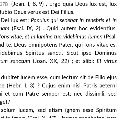
(Joan. I, 8, 9) . Ergo quia Deus lux est, lux
37B
dubio Deus verus est Dei Filius.
 Dei lux est:
Populus qui sedebat in tenebris et in
gnam
(Esai. IX, 2) . Quid autem hoc evidentius,
ons vitae, et in lumine tuo videbimus lumen
(Psal.
d te, Deus omnipotens Pater, qui fons vitae es,
idebimus Spiritus sancti. Sicut ipse Dominus
ritum sanctum
(Joan. XX, 22) ; et alibi:
Et virtus
ubitet lucem esse, cum lectum sit de Filio ejus
ae (Hebr. I, 3) ? Cujus enim nisi Patris aeterni
ui et cum Patre semper est, nec dissimili, sed
get?
n solum lucem, sed etiam ignem esse Spiritum