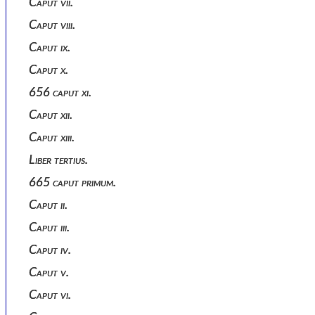
Caput vii.
Caput viii.
Caput ix.
Caput x.
656 caput xi.
Caput xii.
Caput xiii.
Liber tertius.
665 caput primum.
Caput ii.
Caput iii.
Caput iv.
Caput v.
Caput vi.