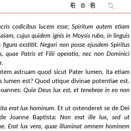
⎗
⎅
⎘
sacris codicibus lucem esse; Spiritum autem etiam
aiam, cujus quidem ignis in Moysis rubo, in linguis
 figura exstitit. Negari non posse ejusdem Spiritus
, quae Patris et Filii operatio, nec non Dominici
r.
autem astruam quod sicut Pater lumen, ita etiam
tus lumen est? Quod utique divinae potentiae est.
 Joannes:
Quia Deus lux est, et tenebrae in eo non
vita erat lux hominum.
Et ut ostenderet se de Dei
t de Joanne Baptista:
Non erat ille lux, sed ut
ne. Erat lux vera, quae illuminat omnem hominem