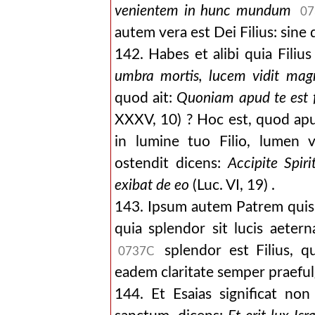
venientem in hunc mundum
07
autem vera est Dei Filius: sine 
142. Habes et alibi quia Filius
umbra mortis, lucem vidit ma
quod ait:
Quoniam apud te est f
XXXV, 10) ? Hoc est, quod apu
in lumine tuo Filio, lumen v
ostendit dicens:
Accipite Spi
exibat de eo
(Luc. VI, 19) .
143. Ipsum autem Patrem quis d
quia splendor sit lucis aetern
splendor est Filius, q
0737C
eadem claritate semper praeful
144. Et Esaias significat no