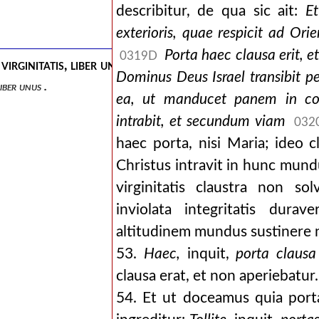
describitur, de qua sic ait:
E
exterioris, quae respicit ad Or
Porta haec clausa erit, 
0319D
irginitatis, liber unus .
Dominus Deus Israel transibit p
iber unus .
ea, ut manducet panem in c
intrabit, et secundum viam
032
haec porta, nisi Maria; ideo c
Christus intravit in hunc mundu
virginitatis claustra non s
inviolata integritatis dura
altitudinem mundus sustinere 
53.
Haec,
inquit,
porta clausa 
clausa erat, et non aperiebatur.
54. Et ut doceamus quia por