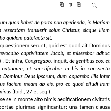
⎗
⎅
⎘
simum quod habet de porta non aperienda, in Mariam
reseratam transierit solus Christus, sicque illam
pho quidem patefacta sit.
 quaestionem serunt, quid est quod ait Dominus
revocabo captivitatem Jacob, et miserebor adhuc
. Et infra,
Congregabo,
inquit,
de gentibus eos, et
 nationum, et sanctificabor in his in conspectu
m Dominus Deus ipsorum, dum apparebo illis inter
ius faciem meam ab eis, pro eo quod effudi iram
ominus
(Ibid., 27 et seq.) .
sse se in monte alto nimis aedificationem civitatis
 portae plurimae significantur; una tamen clausa