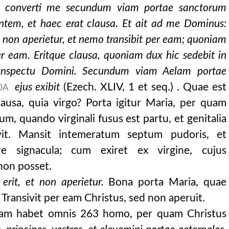
t converti me secundum viam portae sanctorum
ientem, et haec erat clausa. Et ait ad me Dominus:
et non aperietur, et nemo transibit per eam; quoniam
er eam. Eritque clausa, quoniam dux hic sedebit in
onspectu Domini. Secundum viam
Aelam portae
ejus exibit
(Ezech. XLIV, 1 et seq.) . Quae est
0A
lausa, quia virgo? Porta igitur Maria, per quam
m, quando virginali fusus est partu, et genitalia
olvit. Mansit intemeratum septum pudoris, et
vere signacula; cum exiret ex virgine, cujus
non posset.
erit, et non aperietur.
Bona porta Maria, quae
 Transivit per eam Christus, sed non aperuit.
tam habet omnis 263 homo, per quam Christus