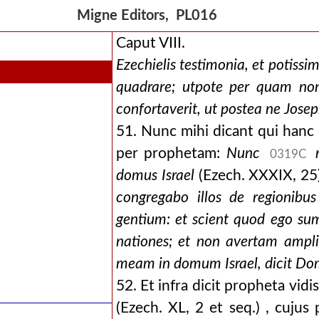
Migne Editors, PL016
Caput VIII.
Ezechielis testimonia, et potis
quadrare; utpote per quam non 
confortaverit, ut postea ne Jose
51. Nunc mihi dicant qui hanc
per prophetam:
Nunc
0319C
domus Israel
(Ezech. XXXIX, 25) 
congregabo illos de regionibus
gentium: et scient quod ego su
nationes; et non avertam ampl
meam in domum Israel, dicit D
52. Et infra dicit propheta vidi
(Ezech. XL, 2 et seq.) , cujus