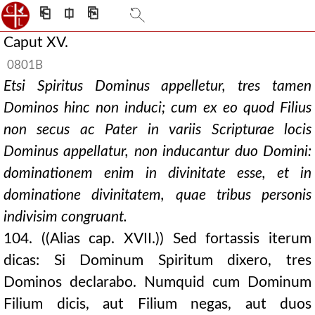
⎗
⎅
⎘
Caput XV.
0801B
Etsi Spiritus Dominus appelletur, tres tamen
Dominos hinc non induci; cum ex eo quod Filius
non secus ac Pater in variis Scripturae locis
Dominus appellatur, non inducantur duo Domini:
dominationem enim in divinitate esse, et in
dominatione divinitatem, quae tribus personis
indivisim congruant.
104. ((Alias cap. XVII.)) Sed fortassis iterum
dicas: Si Dominum Spiritum dixero, tres
Dominos declarabo. Numquid cum Dominum
Filium dicis, aut Filium negas, aut duos