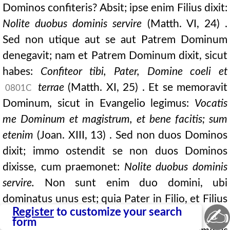
Dominos confiteris? Absit; ipse enim Filius dixit:
Nolite duobus dominis servire
(Matth. VI, 24) .
Sed non utique aut se aut Patrem Dominum
denegavit; nam et Patrem Dominum dixit, sicut
habes:
Confiteor tibi, Pater, Domine coeli et
terrae
(Matth. XI, 25) . Et se memoravit
0801C
Dominum, sicut in Evangelio legimus:
Vocatis
me Dominum et magistrum,
et bene facitis; sum
etenim
(Joan. XIII, 13) . Sed non duos Dominos
dixit; immo ostendit se non duos Dominos
dixisse, cum praemonet:
Nolite duobus dominis
servire.
Non sunt enim duo domini, ubi
dominatus unus est; quia Pater in Filio, et Filius
✍
Register
to customize your search
in Patre; et ideo Dominus unus.
form