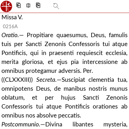
⎗
⎅
⎘
Missa V.
0216A
Oratio.
— Propitiare quaesumus, Deus, famulis
tuis per Sancti Zenonis Confessoris tui atque
Pontificis, qui in praesenti requiescit ecclesia,
merita gloriosa, et ejus pia intercessione ab
omnibus protegamur adversis. Per.
((CLXXXIII))
Secreta.
—Suscipiat clementia tua,
omnipotens Deus, de manibus nostris munus
oblatum, et per hujus Sancti Zenonis
Confessoris tui atque Pontificis orationes ab
omnibus nos absolve peccatis.
Postcommunio.
—Divina libantes mysteria,