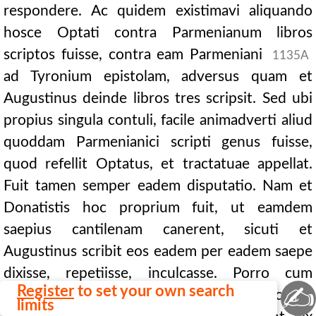
respondere. Ac quidem existimavi aliquando
hosce Optati contra Parmenianum libros
scriptos fuisse, contra eam Parmeniani
1135A
ad Tyronium epistolam, adversus quam et
Augustinus deinde libros tres scripsit. Sed ubi
propius singula contuli, facile animadverti aliud
quoddam Parmenianici scripti genus fuisse,
quod refellit Optatus, et tractatuae appellat.
Fuit tamen semper eadem disputatio. Nam et
Donatistis hoc proprium fuit, ut eamdem
saepius cantilenam canerent, sicuti et
Augustinus scribit eos eadem per eadem saepe
dixisse, repetiisse, inculcasse. Porro cum
✍
Register
to set your own search
Veterum, praesertim Afrorum, libri latine scripti,
limits