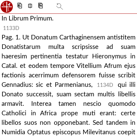
⎗
⎅
⎘
In Librum Primum.
1133D
Pag. 1. Ut Donatum Carthaginensem antistitem
Donatistarum multa scripsisse ad suam
haeresim pertinentia testatur Hieronymus in
Catal. et eodem tempore Vitellium Afrum ejus
factionis acerrimum defensorem fuisse scribit
Gennadius: sic et Parmenianus,
qui illi
1134D
Donato successit, suam sectam multis libellis
armavit. Interea tamen nescio quomodo
Catholici in Africa prope muti erant: certe
libellos suos non opponebant. Sed tandem in
Numidia Optatus episcopus Milevitanus coepit