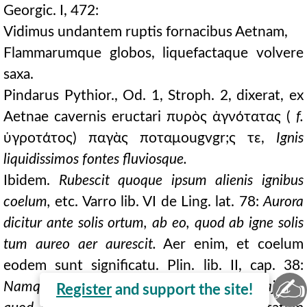
Georgic. I, 472:
Vidimus undantem ruptis fornacibus Aetnam,
Flammarumque globos, liquefactaque volvere
saxa.
Pindarus Pythior., Od. 1, Stroph. 2, dixerat, ex
Aetnae cavernis eructari πυρὸς ἀγνότατας (
f.
ὑγροτάτος) παγὰς ποταμοugvgr;ς τε,
Ignis
liquidissimos fontes fluviosque.
Ibidem.
Rubescit quoque ipsum alienis ignibus
coelum,
etc. Varro lib. VI de Ling. lat. 78:
Aurora
dicitur ante solis ortum, ab eo, quod ab igne solis
tum aureo aer aurescit.
Aer enim, et coelum
eodem sunt significatu. Plin. lib. II, cap. 38:
✍
Namque,
et hoc coelum appellavere majores,
Register
and support the site!