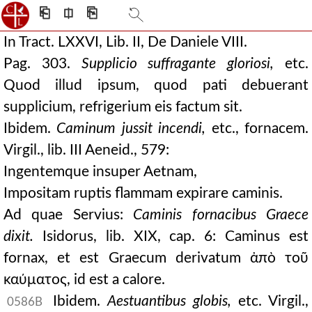
⎗
⎅
⎘
In Tract. LXXVI, Lib. II, De Daniele VIII.
Pag. 303.
Supplicio suffragante gloriosi,
etc.
Quod illud ipsum, quod pati debuerant
supplicium, refrigerium eis factum sit.
Ibidem.
Caminum jussit incendi,
etc., fornacem.
Virgil., lib. III Aeneid., 579:
Ingentemque insuper Aetnam,
Impositam ruptis flammam expirare caminis.
Ad quae Servius:
Caminis fornacibus Graece
dixit.
Isidorus, lib. XIX, cap. 6: Caminus est
fornax, et est Graecum derivatum ἀπὸ τοῦ
καύματος, id est a calore.
Ibidem.
Aestuantibus globis,
etc. Virgil.,
0586B